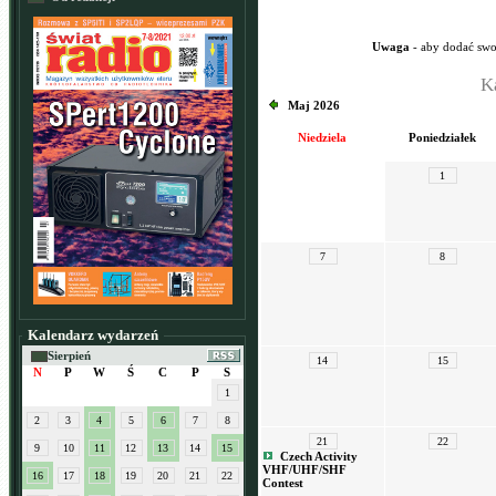
Uwaga
- aby dodać swo
K
Maj 2026
Niedziela
Poniedziałek
1
7
8
Kalendarz wydarzeń
Sierpień
14
15
N
P
W
Ś
C
P
S
1
2
3
4
5
6
7
8
21
22
9
10
11
12
13
14
15
Czech Activity
VHF/UHF/SHF
16
17
18
19
20
21
22
Contest