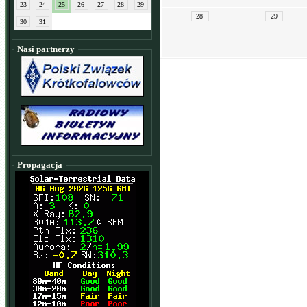
23
24
25
26
27
28
29
28
29
30
31
Nasi partnerzy
Propagacja