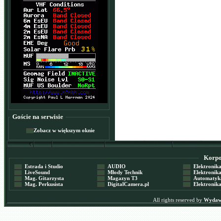
Goście na serwisie
Zobacz w większym oknie
Korpor
Estrada i Studio
AUDIO
Elektronika 
LiveSound
Młody Technik
Elektronika 
Mag. Gitarzysta
Magazyn T3
Automatyka
Mag. Perkusista
DigitalCamera.pl
Elektronika
All rights reserved by
Wydawn