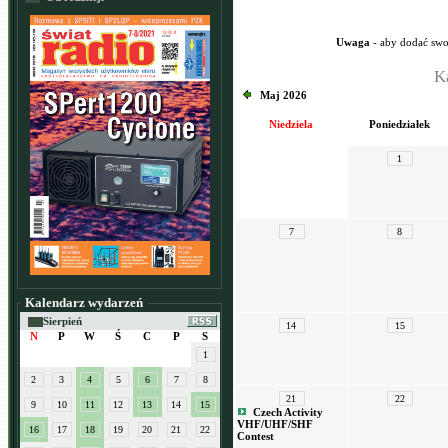
Uwaga
- aby dodać swo
K
Maj 2026
Niedziela
Poniedziałek
1
7
8
Kalendarz wydarzeń
Sierpień
14
15
N
P
W
Ś
C
P
S
1
2
3
4
5
6
7
8
21
22
9
10
11
12
13
14
15
Czech Activity
VHF/UHF/SHF
16
17
18
19
20
21
22
Contest