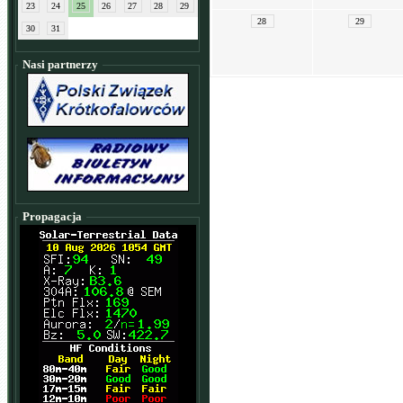
23
24
25
26
27
28
29
28
29
30
31
Nasi partnerzy
Propagacja