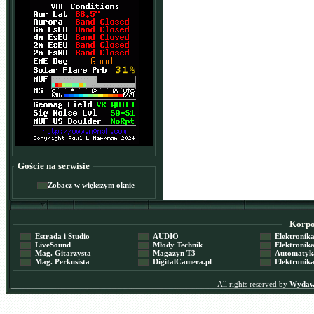
Goście na serwisie
Zobacz w większym oknie
Korpor
Estrada i Studio
AUDIO
Elektronika 
LiveSound
Młody Technik
Elektronika 
Mag. Gitarzysta
Magazyn T3
Automatyka
Mag. Perkusista
DigitalCamera.pl
Elektronika
All rights reserved by
Wydawn