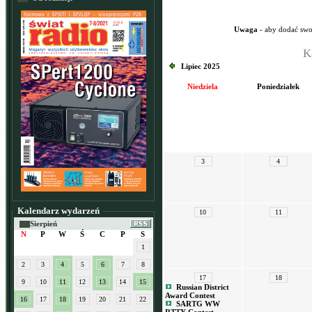
Uwaga
- aby dodać swo
K
Lipiec 2025
Niedziela
Poniedziałek
3
4
Kalendarz wydarzeń
10
11
Sierpień
N
P
W
Ś
C
P
S
1
2
3
4
5
6
7
8
17
18
9
10
11
12
13
14
15
Russian District
Award Contest
16
17
18
19
20
21
22
SARTG WW