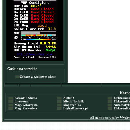
Goście na serwisie
Zobacz w większym oknie
Korpor
Estrada i Studio
AUDIO
Elektronika 
LiveSound
Młody Technik
Elektronika 
Mag. Gitarzysta
Magazyn T3
Automatyka
Mag. Perkusista
DigitalCamera.pl
Elektronika
All rights reserved by
Wydawn