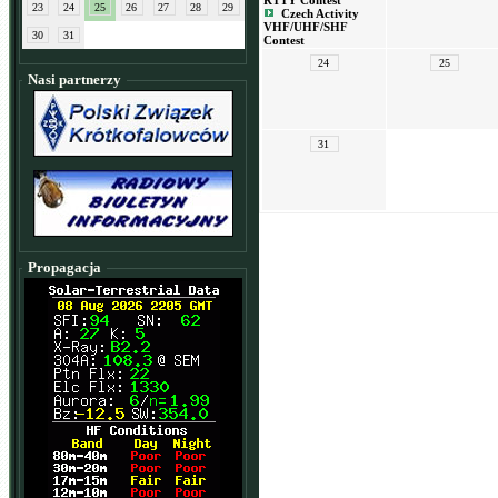
RTTY Contest
23
24
25
26
27
28
29
Czech Activity
VHF/UHF/SHF
30
31
Contest
24
25
Nasi partnerzy
31
Propagacja