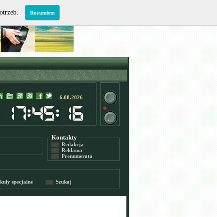
potrzeb.
Rozumiem
6.08.2026
Kontakty
Redakcja
Reklama
Prenumerata
kuły specjalne
Szukaj