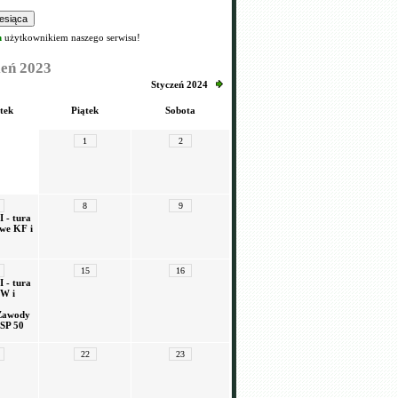
m
użytkownikiem naszego serwisu!
eń 2023
Styczeń 2024
tek
Piątek
Sobota
1
2
8
9
 - tura
we KF i
15
16
 - tura
W i
Zawody
 SP 50
22
23