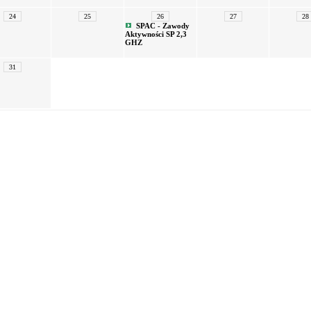
24
25
26
27
28
SPAC - Zawody
Aktywności SP 2,3
GHZ
31