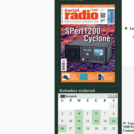
Li
Kalendarz wydarzeń
Sierpień
N
P
W
Ś
C
P
S
1
2
3
4
5
6
7
8
9
10
11
12
13
14
15
Czec
VHF/U
16
17
18
19
20
21
22
Contest