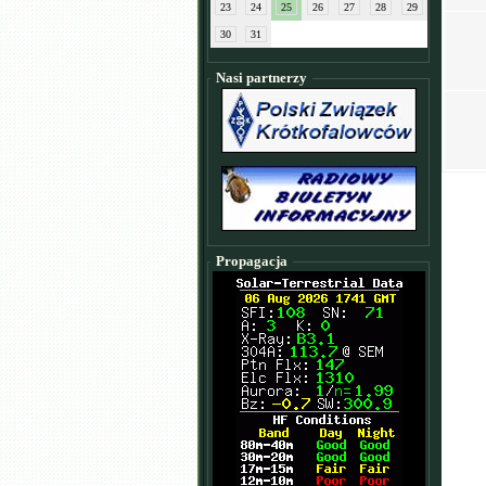
23
24
25
26
27
28
29
30
31
Nasi partnerzy
Propagacja