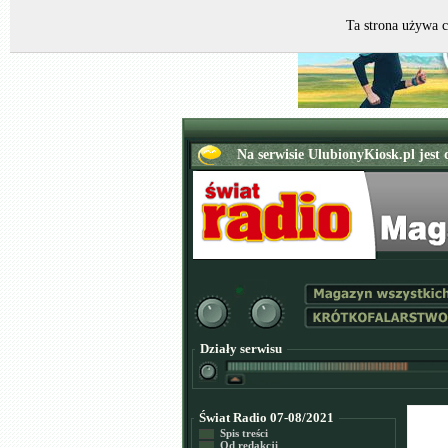
Ta strona używa c
Działy serwisu
Świat Radio 07-08/2021
Spis treści
Od redakcji