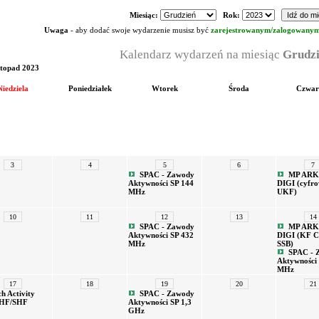
Miesiąc:
Rok:
Uwaga
- aby dodać swoje wydarzenie musisz być
zarejestrowanym/zalogowany
Kalendarz wydarzeń na miesiąc
Grudzi
stopad 2023
Niedziela
Poniedziałek
Wtorek
Środa
Czwar
3
4
5
6
7
SPAC - Zawody
MP ARKI
Aktywności SP 144
DIGI (cyfro
MHz
UKF)
10
11
12
13
14
SPAC - Zawody
MP ARKI
Aktywności SP 432
DIGI (KF C
MHz
SSB)
SPAC - 
Aktywności
MHz
17
18
19
20
21
h Activity
SPAC - Zawody
HF/SHF
Aktywności SP 1,3
GHz