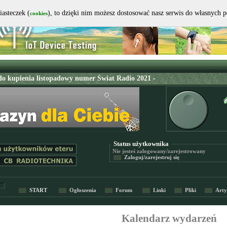
iasteczek (
), to dzięki nim możesz dostosować nasz serwis do własnych 
cookies
Status użytkownika
Nie jesteś
zalogowany/zarejestrowany
Zaloguj/zarejestruj się
START
Ogłoszenia
Forum
Linki
Pliki
Arty
Kalendarz wydarzeń