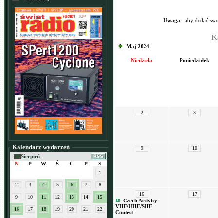
Uwaga
- aby dodać swo
K
Maj 2024
Niedziela
Poniedziałek
2
3
Kalendarz wydarzeń
9
10
Sierpień
N
P
W
Ś
C
P
S
1
2
3
4
5
6
7
8
16
17
9
10
11
12
13
14
15
Czech Activity
VHF/UHF/SHF
16
17
18
19
20
21
22
Contest