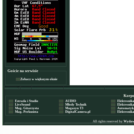
Goście na serwisie
Zobacz w większym oknie
Korpor
Estrada i Studio
AUDIO
Elektronika 
LiveSound
Młody Technik
Elektronika 
Mag. Gitarzysta
Magazyn T3
Automatyka
Mag. Perkusista
DigitalCamera.pl
Elektronika
All rights reserved by
Wydawn