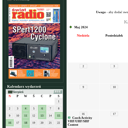
Uwaga
- aby dodać swo
K
Maj 2024
Niedziela
Poniedziałek
2
3
Kalendarz wydarzeń
9
10
Sierpień
N
P
W
Ś
C
P
S
1
2
3
4
5
6
7
8
16
17
9
10
11
12
13
14
15
Czech Activity
VHF/UHF/SHF
16
17
18
19
20
21
22
Contest