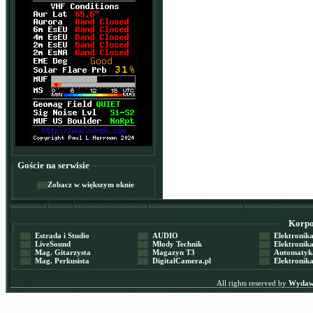
Goście na serwisie
Zobacz w większym oknie
Korpor
Estrada i Studio
AUDIO
Elektronika 
LiveSound
Młody Technik
Elektronika 
Mag. Gitarzysta
Magazyn T3
Automatyka
Mag. Perkusista
DigitalCamera.pl
Elektronika
All rights reserved by
Wydawn