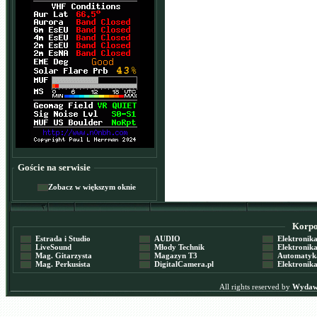
Goście na serwisie
Zobacz w większym oknie
Korpor
Estrada i Studio
AUDIO
Elektronika 
LiveSound
Młody Technik
Elektronika 
Mag. Gitarzysta
Magazyn T3
Automatyka
Mag. Perkusista
DigitalCamera.pl
Elektronika
All rights reserved by
Wydawn