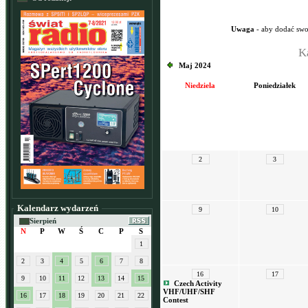
Uwaga
- aby dodać swo
K
Maj 2024
Niedziela
Poniedziałek
2
3
Kalendarz wydarzeń
9
10
Sierpień
N
P
W
Ś
C
P
S
1
2
3
4
5
6
7
8
16
17
9
10
11
12
13
14
15
Czech Activity
VHF/UHF/SHF
16
17
18
19
20
21
22
Contest