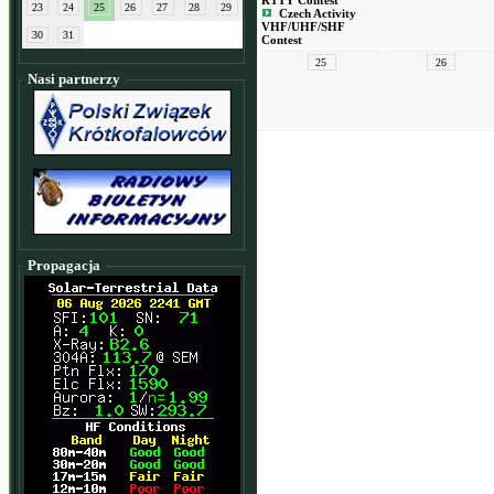
RTTY Contest
23
24
25
26
27
28
29
Czech Activity
VHF/UHF/SHF
30
31
Contest
25
26
Nasi partnerzy
Propagacja