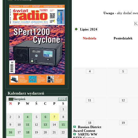
Uwaga
- aby dodać swo
K
Lipiec 2024
Niedziela
Poniedziałek
4
5
Kalendarz wydarzeń
Sierpień
11
12
N
P
W
Ś
C
P
S
1
2
3
4
5
6
7
8
18
19
9
10
11
12
13
14
15
Russian District
Award Contest
16
17
18
19
20
21
22
SARTG WW