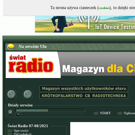
Ta strona używa ciasteczek (
), to dzięki n
cookies
Działy serwisu
START
Ogłosz
Świat Radio 07-08/2021
Spis treści
Od redakcji