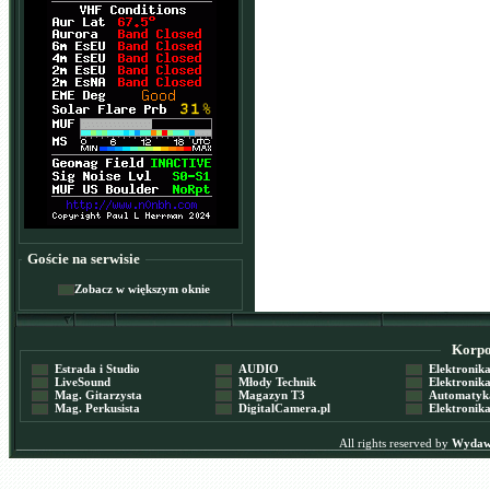
Goście na serwisie
Zobacz w większym oknie
Korpor
Estrada i Studio
AUDIO
Elektronika 
LiveSound
Młody Technik
Elektronika 
Mag. Gitarzysta
Magazyn T3
Automatyka
Mag. Perkusista
DigitalCamera.pl
Elektronika
All rights reserved by
Wydawn