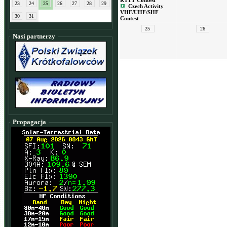
RTTY Contest
23
24
25
26
27
28
29
Czech Activity
VHF/UHF/SHF
30
31
Contest
25
26
Nasi partnerzy
Propagacja