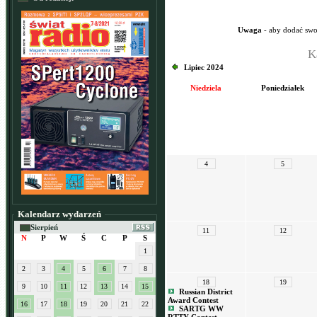
Uwaga
- aby dodać swo
K
Lipiec 2024
Niedziela
Poniedziałek
4
5
Kalendarz wydarzeń
Sierpień
11
12
N
P
W
Ś
C
P
S
1
2
3
4
5
6
7
8
18
19
9
10
11
12
13
14
15
Russian District
Award Contest
16
17
18
19
20
21
22
SARTG WW