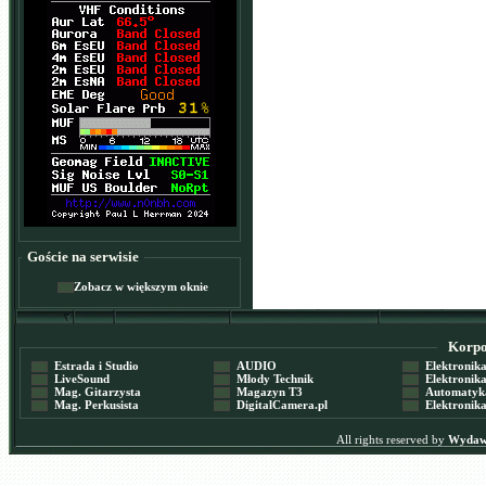
Goście na serwisie
Zobacz w większym oknie
Korpor
Estrada i Studio
AUDIO
Elektronika 
LiveSound
Młody Technik
Elektronika 
Mag. Gitarzysta
Magazyn T3
Automatyka
Mag. Perkusista
DigitalCamera.pl
Elektronika
All rights reserved by
Wydawn