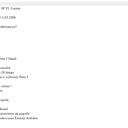
 SP YL Contest
2-5.03.2006
 alternatywa?
ter I Island.
ozwoleń.
-26 lutego
i u wybrzeży Peter I.
 zmian !
st
pogodę.
 Award
oprawienie się pogody.
dnoczone Emiraty Arabskie.