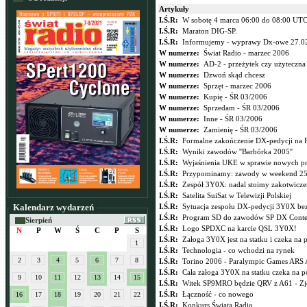
Artykuły
I.Ś.R:
W sobotę 4 marca 06:00 do 08:00 UTC
I.Ś.R:
Maraton DIG-SP.
I.Ś.R:
Informujemy - wyprawy Dx-owe 27.0
W numerze:
Świat Radio - marzec 2006
W numerze:
AD-2 - przeżytek czy użyteczna
W numerze:
Dzwoń skąd chcesz
W numerze:
Sprzęt - marzec 2006
W numerze:
Kupię - ŚR 03/2006
W numerze:
Sprzedam - ŚR 03/2006
W numerze:
Inne - ŚR 03/2006
W numerze:
Zamienię - ŚR 03/2006
I.Ś.R:
Formalne zakończenie DX-pedycji na Pe
I.Ś.R:
Wyniki zawodów ''Barbórka 2005''
I.Ś.R:
Wyjaśnienia UKE w sprawie nowych p
I.Ś.R:
Przypominamy: zawody w weekend 25
I.Ś.R:
Zespół 3Y0X: nadal stoimy zakotwiczen
I.Ś.R:
Satelita SuiSat w Telewizji Polskiej
Kalendarz wydarzeń
I.Ś.R:
Sytuacja zespołu DX-pedycji 3Y0X bez
I.Ś.R:
Program SD do zawodów SP DX Conte
Sierpień
I.Ś.R:
Logo SPDXC na karcie QSL 3Y0X!
N
P
W
Ś
C
P
S
I.Ś.R:
Załoga 3Y0X jest na statku i czeka na 
1
I.Ś.R:
Technologia - co wchodzi na rynek
2
3
4
5
6
7
8
I.Ś.R:
Torino 2006 - Paralympic Games ARS
I.Ś.R:
Cała załoga 3Y0X na statku czeka na p
9
10
11
12
13
14
15
I.Ś.R:
Witek SP9MRO będzie QRV z A61 - Zje
I.Ś.R:
Łączność - co nowego
16
17
18
19
20
21
22
I.Ś.R:
Konkurs Świata Radio