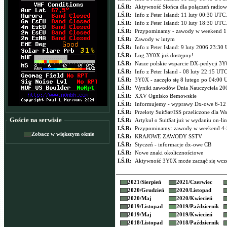
I.Ś.R:
Aktywność Słońca dla połączeń radiowy
I.Ś.R:
Info z Peter Island: 11 luty 00:30 UTC.
I.Ś.R:
Info z Peter Island: 10 luty 18:30 UTC.
I.Ś.R:
Przypominamy - zawody w weekend 11
I.Ś.R:
Zawody w lutym
I.Ś.R:
Info z Peter Island: 9 luty 2006 23:30
I.Ś.R:
Log 3Y0X już dostępny!
I.Ś.R:
Nasze polskie wsparcie DX-pedycji 3
I.Ś.R:
Info z Peter Island - 08 luty 22:15 UT
I.Ś.R:
3Y0X - zaczęło się 8 lutego po 04:00
I.Ś.R:
Wyniki zawodów Dnia Nauczyciela 20
I.Ś.R:
XXV Ognisko Bemowskie
I.Ś.R:
Informujemy - wyprawy Dx-owe 6-12 
I.Ś.R:
Przeloty SuitSat/ISS przeliczone dla W
Goście na serwisie
I.Ś.R:
Artykuł o SuitSat już w wydaniu on-li
I.Ś.R:
Przypominamy: zawody w weekend 4-5
Zobacz w większym oknie
I.Ś.R:
KRAJOWE ZAWODY SSTV
I.Ś.R:
Styczeń - informacje dx-owe CB
I.Ś.R:
Nowe znaki okolicznościowe
I.Ś.R:
Aktywność 3Y0X może zacząć się wcze
2021/
Sierpień
2021/
Czerwiec
2020/
Grudzień
2020/
Listopad
2020/
Maj
2020/
Kwiecień
2019/
Listopad
2019/
Październik
2019/
Maj
2019/
Kwiecień
2018/
Listopad
2018/
Październik