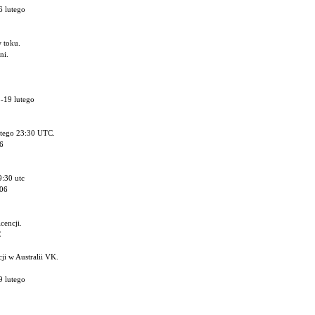
 lutego
 toku.
ni.
-19 lutego
lutego 23:30 UTC.
6
9:30 utc
06
cencji.
C
ji w Australii VK.
 lutego