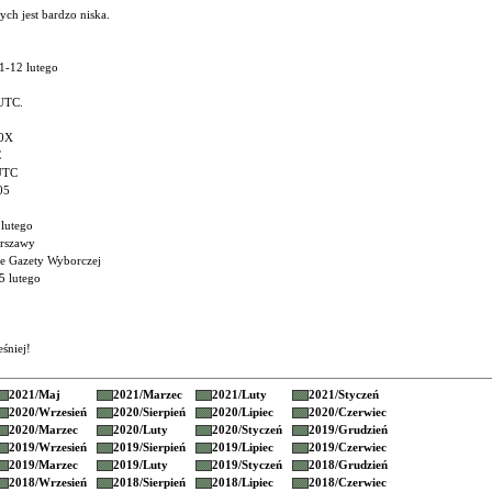
ch jest bardzo niska.
-12 lutego
 UTC.
Y0X
C
 UTC
05
lutego
arszawy
ne Gazety Wyborczej
 lutego
śniej!
2021/
Maj
2021/
Marzec
2021/
Luty
2021/
Styczeń
2020/
Wrzesień
2020/
Sierpień
2020/
Lipiec
2020/
Czerwiec
2020/
Marzec
2020/
Luty
2020/
Styczeń
2019/
Grudzień
2019/
Wrzesień
2019/
Sierpień
2019/
Lipiec
2019/
Czerwiec
2019/
Marzec
2019/
Luty
2019/
Styczeń
2018/
Grudzień
2018/
Wrzesień
2018/
Sierpień
2018/
Lipiec
2018/
Czerwiec