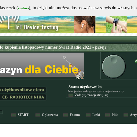
iasteczek (
), to dzięki nim możesz dostosować nasz serwis do własnych 
cookies
Status użytkownika
Nie jesteś
zalogowany/zarejestrowany
Zaloguj/zarejestruj się
START
Ogłoszenia
Forum
Linki
Pliki
Arty