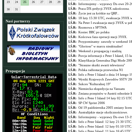
23
24
25
26
27
28
29
I.Ś.R:
Informujemy - wyprawy Dx-owe 20-26
I.Ś.R:
Praca DX-pedycji 3Y0X zakończona.
30
31
I.Ś.R:
Życie jest za krótkie na QRP...
I.Ś.R:
18 luty 15:30 UTC, ewakuacja 3Y0X w
Nasi partnerzy
I.Ś.R:
Na Peter I ewakuacja stacji 3Y0X w peł
I.Ś.R:
Rozmowa z SP7IWA
I.Ś.R:
Koniec BBC po polsku
I.Ś.R:
Końcowa faza operacji stacji 3Y0X.
I.Ś.R:
Przypominamy: zawody w weekend 18
I.Ś.R:
''Glorioso'' w marcu nieaktualne!
I.Ś.R:
Weekend z propagacją i szadzią
I.Ś.R:
Porcja informacji z Peter I Island, 15 
I.Ś.R:
Klasyfikacja Generalna Digi Mode 200
I.Ś.R:
''Straszne skutki awarii telewizora''
I.Ś.R:
Polska radiostacja przewoźna N1
Propagacja
I.Ś.R:
Info z Peter I Island z dnia 14 lutego 1
I.Ś.R:
Wyniki Krajowych Zawodów SSTV 20
I.Ś.R:
Sukces ''Kulturalnej 19''
I.Ś.R:
Niemiecka ekspedycja na Vanuatu
I.Ś.R:
Zmiana przepisów w Austrii odnośnie li
I.Ś.R:
Info z Peter I Island 14 luty 02:15 UT
I.Ś.R:
SP CW Sprint 2006
I.Ś.R:
Od 19 października 2005 zmiany licenc
I.Ś.R:
Australijskie stacje okolicznościowe.
I.Ś.R:
Informujemy - wyprawy Dx-owe 13-19
I.Ś.R:
Info z Peter Island: 12 luty 21:30 UTC.
I.Ś.R:
Info z Peter Island: 12 luty 01:10 UTC.
I.Ś.R:
Info z Peter Island: 11 luty 16:45 UTC.