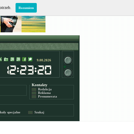
potrzeb.
Rozumiem
9.08.2026
Kontakty
Redakcja
Reklama
Prenumerata
kuły specjalne
Szukaj