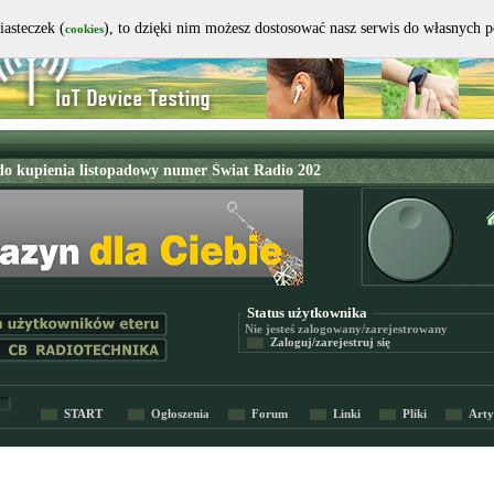
iasteczek (
), to dzięki nim możesz dostosować nasz serwis do własnych 
cookies
Status użytkownika
Nie jesteś
zalogowany/zarejestrowany
Zaloguj/zarejestruj się
START
Ogłoszenia
Forum
Linki
Pliki
Arty