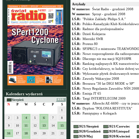
Artykuły
W numerze:
Świat Radio - grudzień 2008
W numerze:
Sprzęt - grudzień 2008
I.Ś.R:
''Polskie Zakłady Philips S.A.''
I.Ś.R:
Polsko-Kanadyjski Klub Krótkofalo
I.Ś.R:
Radmor dla profesjonalistów
I.Ś.R:
Dzień Kolejarza
I.Ś.R:
Mierniki SWR
I.Ś.R:
Proteus 80
I.Ś.R:
SP3PKC/3 z mistrzostw TEAKWOND
I.Ś.R:
Nowe rozporządzenie dla radiooperat
I.Ś.R:
Dlaczego nie ma stacji SQ1918PR
I.Ś.R:
Ranking najlepszych RX transceiveró
I.Ś.R:
Czy krótkofalowcy, to ludzie dobrej wo
I.Ś.R:
Wykonanie płytek drukowanych termo
I.Ś.R:
Zawody Wakacyjne 2008
I.Ś.R:
Broszura ''30 lat DIGI MODE w SP''
I.Ś.R:
Nowy Regulamin Zawodów NŚN 2008
Kalendarz wydarzeń
I.Ś.R:
Emisja JT 65
I.Ś.R:
Targi INTERTELECOM 2009
Sierpień
W numerze:
Albrecht AE-6690 - czy to jeszc
N
P
W
Ś
C
P
S
I.Ś.R:
Dyplom ''POLONIA RESTITUTA''
1
I.Ś.R:
Pamiętajmy o Kolegach
2
3
4
5
6
7
8
9
10
11
12
13
14
15
2021/
Sierpień
2021/
Czerwiec
2020/
Grudzień
2020/
Listopad
16
17
18
19
20
21
22
2020/
Maj
2020/
Kwiecień