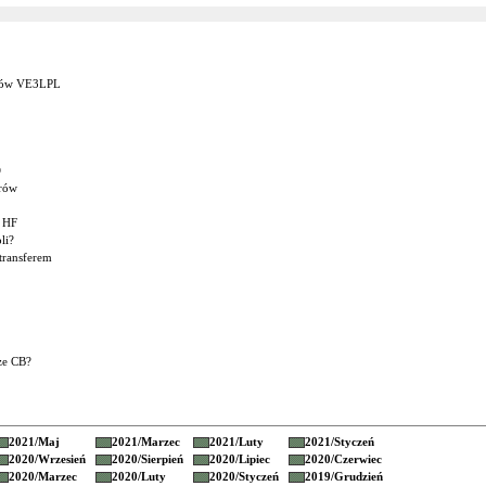
wców VE3LPL
O
orów
w HF
li?
transferem
ze CB?
2021/
Maj
2021/
Marzec
2021/
Luty
2021/
Styczeń
2020/
Wrzesień
2020/
Sierpień
2020/
Lipiec
2020/
Czerwiec
2020/
Marzec
2020/
Luty
2020/
Styczeń
2019/
Grudzień