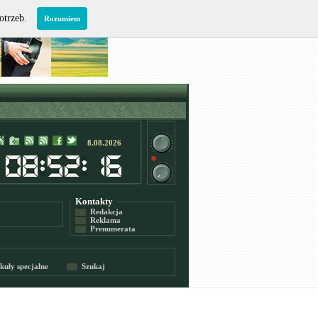
potrzeb.
Rozumiem
8.08.2026
Kontakty
Redakcja
Reklama
Prenumerata
kuły specjalne
Szukaj