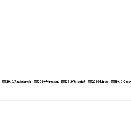
2010/
Październik
2010/
Wrzesień
2010/
Sierpień
2010/
Lipiec
2010/
Czer