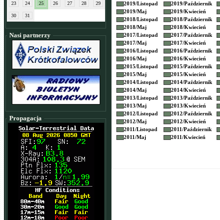
23
24
25
26
27
28
29
2019/
Listopad
2019/
Październik
2019/
Maj
2019/
Kwiecień
30
31
2018/
Listopad
2018/
Październik
2018/
Maj
2018/
Kwiecień
Nasi partnerzy
2017/
Listopad
2017/
Październik
2017/
Maj
2017/
Kwiecień
2016/
Listopad
2016/
Październik
2016/
Maj
2016/
Kwiecień
2015/
Listopad
2015/
Październik
2015/
Maj
2015/
Kwiecień
2014/
Listopad
2014/
Październik
2014/
Maj
2014/
Kwiecień
2013/
Listopad
2013/
Październik
2013/
Maj
2013/
Kwiecień
2012/
Listopad
2012/
Październik
Propagacja
2012/
Maj
2012/
Kwiecień
2011/
Listopad
2011/
Październik
2011/
Maj
2011/
Kwiecień