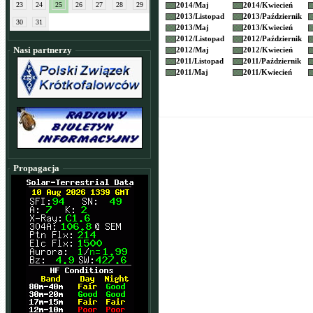
23
24
25
26
27
28
29
2014/
Maj
2014/
Kwiecień
2013/
Listopad
2013/
Październik
30
31
2013/
Maj
2013/
Kwiecień
2012/
Listopad
2012/
Październik
Nasi partnerzy
2012/
Maj
2012/
Kwiecień
2011/
Listopad
2011/
Październik
2011/
Maj
2011/
Kwiecień
Propagacja