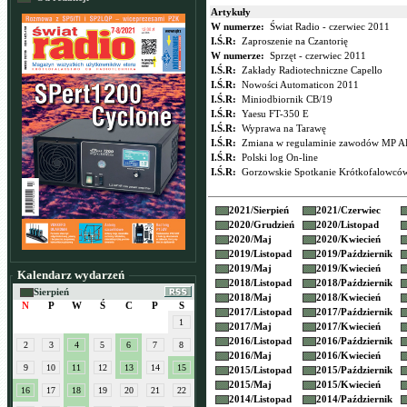
Artykuły
W numerze:
Świat Radio - czerwiec 2011
I.Ś.R:
Zaproszenie na Czantorię
W numerze:
Sprzęt - czerwiec 2011
I.Ś.R:
Zakłady Radiotechniczne Capello
I.Ś.R:
Nowości Automaticon 2011
I.Ś.R:
Miniodbiornik CB/19
I.Ś.R:
Yaesu FT-350 E
I.Ś.R:
Wyprawa na Tarawę
I.Ś.R:
Zmiana w regulaminie zawodów MP 
I.Ś.R:
Polski log On-line
I.Ś.R:
Gorzowskie Spotkanie Krótkofalowcó
2021/
Sierpień
2021/
Czerwiec
2020/
Grudzień
2020/
Listopad
2020/
Maj
2020/
Kwiecień
2019/
Listopad
2019/
Październik
2019/
Maj
2019/
Kwiecień
Kalendarz wydarzeń
2018/
Listopad
2018/
Październik
Sierpień
2018/
Maj
2018/
Kwiecień
N
P
W
Ś
C
P
S
2017/
Listopad
2017/
Październik
1
2017/
Maj
2017/
Kwiecień
2016/
Listopad
2016/
Październik
2
3
4
5
6
7
8
2016/
Maj
2016/
Kwiecień
9
10
11
12
13
14
15
2015/
Listopad
2015/
Październik
2015/
Maj
2015/
Kwiecień
16
17
18
19
20
21
22
2014/
Listopad
2014/
Październik