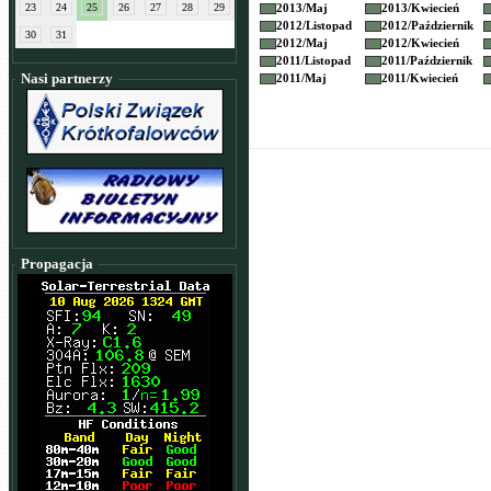
23
24
25
26
27
28
29
2013/
Maj
2013/
Kwiecień
2012/
Listopad
2012/
Październik
30
31
2012/
Maj
2012/
Kwiecień
2011/
Listopad
2011/
Październik
Nasi partnerzy
2011/
Maj
2011/
Kwiecień
Propagacja