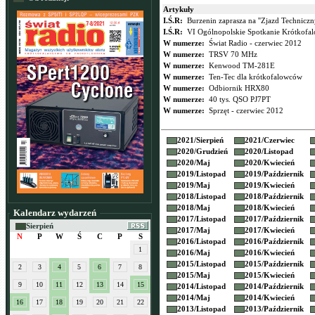
Artykuły
I.Ś.R:
Burzenin zaprasza na ''Zjazd Techniczn
I.Ś.R:
VI Ogólnopolskie Spotkanie Krótkof
W numerze:
Świat Radio - czerwiec 2012
W numerze:
TRSV 70 MHz
W numerze:
Kenwood TM-281E
W numerze:
Ten-Tec dla krótkofalowców
W numerze:
Odbiornik HRX80
W numerze:
40 tys. QSO PJ7PT
W numerze:
Sprzęt - czerwiec 2012
2021/
Sierpień
2021/
Czerwiec
2020/
Grudzień
2020/
Listopad
2020/
Maj
2020/
Kwiecień
2019/
Listopad
2019/
Październik
2019/
Maj
2019/
Kwiecień
2018/
Listopad
2018/
Październik
2018/
Maj
2018/
Kwiecień
Kalendarz wydarzeń
2017/
Listopad
2017/
Październik
Sierpień
2017/
Maj
2017/
Kwiecień
N
P
W
Ś
C
P
S
2016/
Listopad
2016/
Październik
1
2016/
Maj
2016/
Kwiecień
2015/
Listopad
2015/
Październik
2
3
4
5
6
7
8
2015/
Maj
2015/
Kwiecień
9
10
11
12
13
14
15
2014/
Listopad
2014/
Październik
2014/
Maj
2014/
Kwiecień
16
17
18
19
20
21
22
2013/
Listopad
2013/
Październik