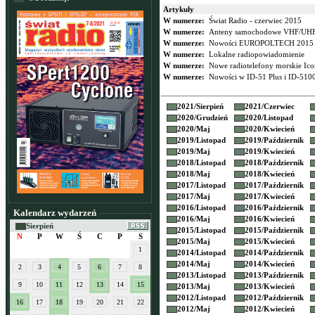
Artykuły
W numerze:
Świat Radio - czerwiec 2015
W numerze:
Anteny samochodowe VHF/UH
W numerze:
Nowości EUROPOLTECH 2015
W numerze:
Lokalne radiopowiadomienie
W numerze:
Nowe radiotelefony morskie Ic
W numerze:
Nowości w ID-51 Plus i ID-510
2021/
Sierpień
2021/
Czerwiec
2020/
Grudzień
2020/
Listopad
2020/
Maj
2020/
Kwiecień
2019/
Listopad
2019/
Październik
2019/
Maj
2019/
Kwiecień
2018/
Listopad
2018/
Październik
2018/
Maj
2018/
Kwiecień
2017/
Listopad
2017/
Październik
2017/
Maj
2017/
Kwiecień
2016/
Listopad
2016/
Październik
Kalendarz wydarzeń
2016/
Maj
2016/
Kwiecień
Sierpień
2015/
Listopad
2015/
Październik
N
P
W
Ś
C
P
S
2015/
Maj
2015/
Kwiecień
1
2014/
Listopad
2014/
Październik
2014/
Maj
2014/
Kwiecień
2
3
4
5
6
7
8
2013/
Listopad
2013/
Październik
9
10
11
12
13
14
15
2013/
Maj
2013/
Kwiecień
2012/
Listopad
2012/
Październik
16
17
18
19
20
21
22
2012/
Maj
2012/
Kwiecień