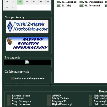
23
24
25
26
27
28
29
2011/
Listopad
2011/
Październik
2011/
Maj
2011/
Kwiecień
30
31
Nasi partnerzy
Propagacja
Goście na serwisie
Zobacz w większym oknie
Korpor
Estrada i Studio
AUDIO
Elektronika 
LiveSound
Młody Technik
Elektronika 
Mag. Gitarzysta
Magazyn T3
Automatyka
Mag. Perkusista
DigitalCamera.pl
Elektronika