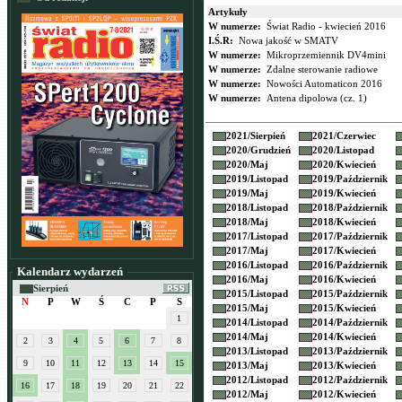
Artykuły
W numerze:
Świat Radio - kwiecień 2016
I.Ś.R:
Nowa jakość w SMATV
W numerze:
Mikroprzemiennik DV4mini
W numerze:
Zdalne sterowanie radiowe
W numerze:
Nowości Automaticon 2016
W numerze:
Antena dipolowa (cz. 1)
2021/
Sierpień
2021/
Czerwiec
2020/
Grudzień
2020/
Listopad
2020/
Maj
2020/
Kwiecień
2019/
Listopad
2019/
Październik
2019/
Maj
2019/
Kwiecień
2018/
Listopad
2018/
Październik
2018/
Maj
2018/
Kwiecień
2017/
Listopad
2017/
Październik
2017/
Maj
2017/
Kwiecień
2016/
Listopad
2016/
Październik
Kalendarz wydarzeń
2016/
Maj
2016/
Kwiecień
Sierpień
2015/
Listopad
2015/
Październik
N
P
W
Ś
C
P
S
2015/
Maj
2015/
Kwiecień
1
2014/
Listopad
2014/
Październik
2014/
Maj
2014/
Kwiecień
2
3
4
5
6
7
8
2013/
Listopad
2013/
Październik
9
10
11
12
13
14
15
2013/
Maj
2013/
Kwiecień
2012/
Listopad
2012/
Październik
16
17
18
19
20
21
22
2012/
Maj
2012/
Kwiecień