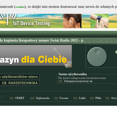
iasteczek (
), to dzięki nim możesz dostosować nasz serwis do własnych 
cookies
Status użytkownika
Nie jesteś
zalogowany/zarejestrowany
Zaloguj/zarejestruj się
START
Ogłoszenia
Forum
Linki
Pliki
Arty