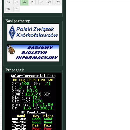
23
24
25
26
27
28
29
30
31
Nasi partnerzy
Propagacja