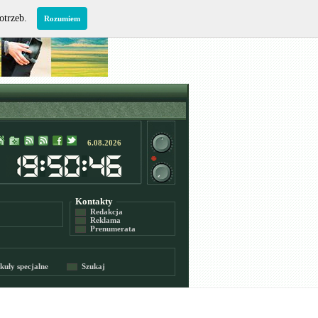
potrzeb.
Rozumiem
6.08.2026
Kontakty
Redakcja
Reklama
Prenumerata
kuły specjalne
Szukaj