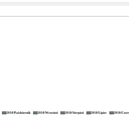
2010/
Październik
2010/
Wrzesień
2010/
Sierpień
2010/
Lipiec
2010/
Czer