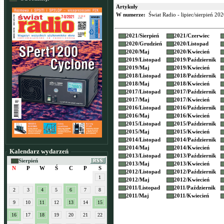
Artykuły
W numerze:
Świat Radio - lipiec/sierpień 20
2021/
Sierpień
2021/
Czerwiec
2020/
Grudzień
2020/
Listopad
2020/
Maj
2020/
Kwiecień
2019/
Listopad
2019/
Październik
2019/
Maj
2019/
Kwiecień
2018/
Listopad
2018/
Październik
2018/
Maj
2018/
Kwiecień
2017/
Listopad
2017/
Październik
2017/
Maj
2017/
Kwiecień
2016/
Listopad
2016/
Październik
2016/
Maj
2016/
Kwiecień
2015/
Listopad
2015/
Październik
2015/
Maj
2015/
Kwiecień
2014/
Listopad
2014/
Październik
2014/
Maj
2014/
Kwiecień
Kalendarz wydarzeń
2013/
Listopad
2013/
Październik
Sierpień
2013/
Maj
2013/
Kwiecień
N
P
W
Ś
C
P
S
2012/
Listopad
2012/
Październik
1
2012/
Maj
2012/
Kwiecień
2011/
Listopad
2011/
Październik
2
3
4
5
6
7
8
2011/
Maj
2011/
Kwiecień
9
10
11
12
13
14
15
16
17
18
19
20
21
22