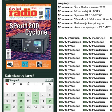
Artykuły
W numerze:
Świat Radio - marzec 2021
W numerze:
Mikronadajniki WSPR
W numerze:
Syntezer OLED MICRO
W numerze:
WaveMon RF-60 - miernik osob
W numerze:
Radiostacje konspiracyjne
W numerze:
Antena magnetyczna DL5MCC
2021/
Sierpień
2021/
Czerwiec
2020/
Grudzień
2020/
Listopad
2020/
Maj
2020/
Kwiecień
2019/
Listopad
2019/
Październik
2019/
Maj
2019/
Kwiecień
2018/
Listopad
2018/
Październik
2018/
Maj
2018/
Kwiecień
2017/
Listopad
2017/
Październik
2017/
Maj
2017/
Kwiecień
2016/
Listopad
2016/
Październik
Kalendarz wydarzeń
2016/
Maj
2016/
Kwiecień
Sierpień
2015/
Listopad
2015/
Październik
N
P
W
Ś
C
P
S
2015/
Maj
2015/
Kwiecień
1
2014/
Listopad
2014/
Październik
2014/
Maj
2014/
Kwiecień
2
3
4
5
6
7
8
2013/
Listopad
2013/
Październik
9
10
11
12
13
14
15
2013/
Maj
2013/
Kwiecień
2012/
Listopad
2012/
Październik
16
17
18
19
20
21
22
2012/
Maj
2012/
Kwiecień