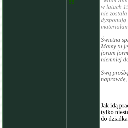
..Mam zami
w latach 1
nie została
dysponują 
materiałam
Świetna sp
Mamy tu je
forum form
niemniej d
Swą prośbę
naprawdę, 
Jak idą pra
tylko nies
do dziadka