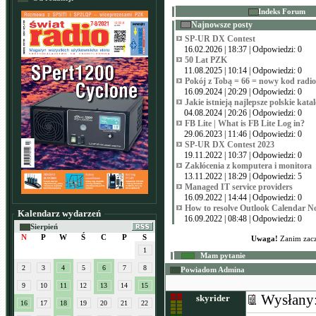
Indeks Forum
Najnowsze posty
SP-UR DX Contest
16.02.2026 | 18:37 | Odpowiedzi: 0
50 Lat PZK
11.08.2025 | 10:14 | Odpowiedzi: 0
Pokój z Tobą = 66 = nowy kod radi
16.09.2024 | 20:29 | Odpowiedzi: 0
Jakie istnieją najlepsze polskie kata
04.08.2024 | 20:26 | Odpowiedzi: 0
FB Lite | What is FB Lite Log in?
29.06.2023 | 11:46 | Odpowiedzi: 0
SP-UR DX Contest 2023
19.11.2022 | 10:37 | Odpowiedzi: 0
Zakłócenia z komputera i monitora
13.11.2022 | 18:29 | Odpowiedzi: 5
Managed IT service providers
16.09.2022 | 14:44 | Odpowiedzi: 0
How to resolve Outlook Calendar N
Kalendarz wydarzeń
16.09.2022 | 08:48 | Odpowiedzi: 0
Sierpień
N
P
W
Ś
C
P
S
Uwaga!
Zanim zacz
1
Mam pytanie
2
3
4
5
6
7
8
Powiadom Admina
9
10
11
12
13
14
15
Wysłany
skyrider
16
17
18
19
20
21
22