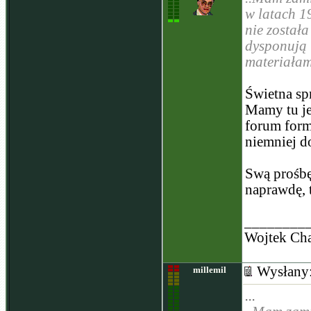
w latach 1
nie została
dysponują 
materiałam
Świetna sp
Mamy tu je
forum form
niemniej d
Swą prośbę
naprawdę, 
________
Wojtek Cha
Wysłany
millemil
...