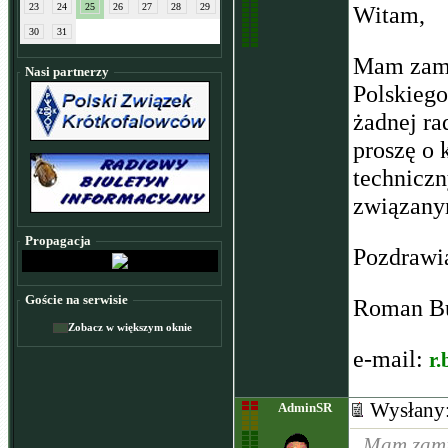
23
24
25
26
27
28
29
Witam,
30
31
Mam zami
Nasi partnerzy
Polskiego
żadnej ra
proszę o 
techniczn
związanym
Propagacja
Pozdraw
Goście na serwisie
Roman B
Zobacz w większym oknie
e-mail:
r
Wysłany
AdminSR
..Mam zami