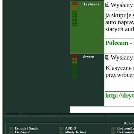
Wysłany
Tyyberas
ja skupuje
auto napra
starych au
________
Polecam - 
Wysłany
dryten
Klasyczne 
przywrócen
________
http://dry
Korpor
Estrada i Studio
AUDIO
Elektronika 
LiveSound
Młody Technik
Elektronika 