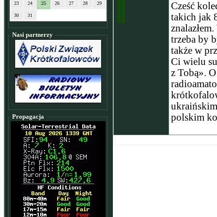
23
24
25
26
27
28
29
Cześć kole
takich jak 
30
31
znalazłem.
Nasi partnerzy
trzeba by b
także w pr
Ci wielu s
z Tobą». O
radioamato
krótkofalo
ukraińskim
polskim ko
Propagacja