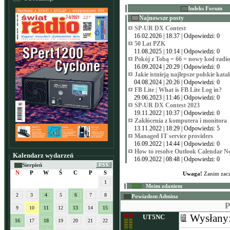
Indeks Forum
Najnowsze posty
SP-UR DX Contest
16.02.2026 | 18:37 | Odpowiedzi: 0
50 Lat PZK
11.08.2025 | 10:14 | Odpowiedzi: 0
Pokój z Tobą = 66 = nowy kod radi
16.09.2024 | 20:29 | Odpowiedzi: 0
Jakie istnieją najlepsze polskie kata
04.08.2024 | 20:26 | Odpowiedzi: 0
FB Lite | What is FB Lite Log in?
29.06.2023 | 11:46 | Odpowiedzi: 0
SP-UR DX Contest 2023
19.11.2022 | 10:37 | Odpowiedzi: 0
Zakłócenia z komputera i monitora
13.11.2022 | 18:29 | Odpowiedzi: 5
Managed IT service providers
16.09.2022 | 14:44 | Odpowiedzi: 0
How to resolve Outlook Calendar N
Kalendarz wydarzeń
16.09.2022 | 08:48 | Odpowiedzi: 0
Sierpień
N
P
W
Ś
C
P
S
Uwaga!
Zanim zacz
1
Moim zdaniem
2
3
4
5
6
7
8
Powiadom Admina
P
9
10
11
12
13
14
15
Wysłany
UT5NC
16
17
18
19
20
21
22