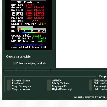
Goście na serwisie
Zobacz w większym oknie
Korpor
Estrada i Studio
AUDIO
Elektronika 
LiveSound
Młody Technik
Elektronika 
Mag. Gitarzysta
Magazyn T3
Automatyka
Mag. Perkusista
DigitalCamera.pl
Elektronika
All rights reserved by
Wydawn