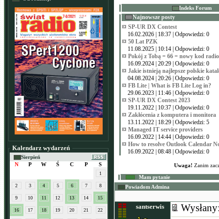
Indeks Forum
Najnowsze posty
SP-UR DX Contest
16.02.2026 | 18:37 | Odpowiedzi: 0
50 Lat PZK
11.08.2025 | 10:14 | Odpowiedzi: 0
Pokój z Tobą = 66 = nowy kod radi
16.09.2024 | 20:29 | Odpowiedzi: 0
Jakie istnieją najlepsze polskie kata
04.08.2024 | 20:26 | Odpowiedzi: 0
FB Lite | What is FB Lite Log in?
29.06.2023 | 11:46 | Odpowiedzi: 0
SP-UR DX Contest 2023
19.11.2022 | 10:37 | Odpowiedzi: 0
Zakłócenia z komputera i monitora
13.11.2022 | 18:29 | Odpowiedzi: 5
Managed IT service providers
16.09.2022 | 14:44 | Odpowiedzi: 0
How to resolve Outlook Calendar N
Kalendarz wydarzeń
16.09.2022 | 08:48 | Odpowiedzi: 0
Sierpień
N
P
W
Ś
C
P
S
Uwaga!
Zanim zacz
1
Mam pytanie
2
3
4
5
6
7
8
Powiadom Admina
9
10
11
12
13
14
15
Wysłany
santserwis
16
17
18
19
20
21
22