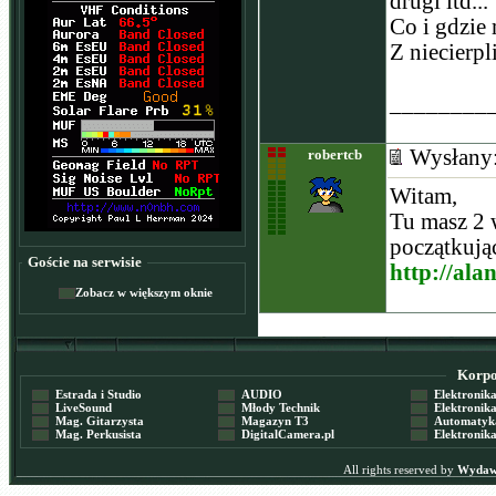
drugi itd...
Co i gdzie
Z niecierpl
________
Wysłany
robertcb
Witam,
Tu masz 2 
początkując
Goście na serwisie
http://al
Zobacz w większym oknie
Korpor
Estrada i Studio
AUDIO
Elektronika 
LiveSound
Młody Technik
Elektronika 
Mag. Gitarzysta
Magazyn T3
Automatyka
Mag. Perkusista
DigitalCamera.pl
Elektronika
All rights reserved by
Wydawn