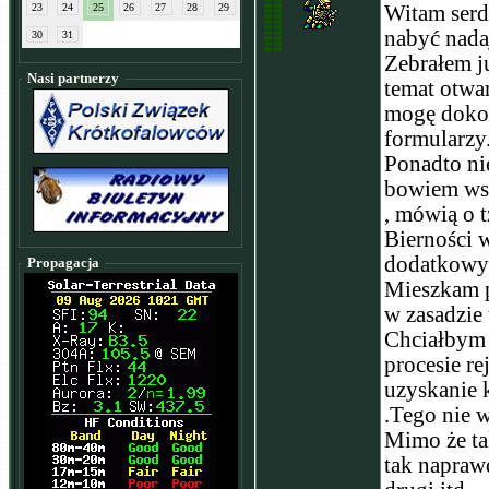
23
24
25
26
27
28
29
Witam serd
nabyć nada
30
31
Zebrałem ju
Nasi partnerzy
temat otwar
mogę dokona
formularzy
Ponadto ni
bowiem wsz
, mówią o t
Bierności 
dodatkowyc
Propagacja
Mieszkam p
w zasadzie 
Chciałbym 
procesie re
uzyskanie k
.Tego nie 
Mimo że ta
tak napraw