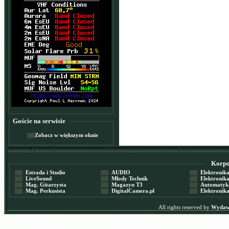
Goście na serwisie
Zobacz w większym oknie
Korpor
Estrada i Studio
AUDIO
Elektronika 
LiveSound
Młody Technik
Elektronika 
Mag. Gitarzysta
Magazyn T3
Automatyka
Mag. Perkusista
DigitalCamera.pl
Elektronika
All rights reserved by
Wydawn