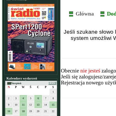
Główna
Dod
Jeśli szukane słowo 
system umożliwi 
Obecnie
nie jesteś
zalogo
Jeśli się zalogujesz/zare
Kalendarz wydarzeń
Rejestracja nowego użytk
Sierpień
N
P
W
Ś
C
P
S
1
2
3
4
5
6
7
8
9
10
11
12
13
14
15
16
17
18
19
20
21
22