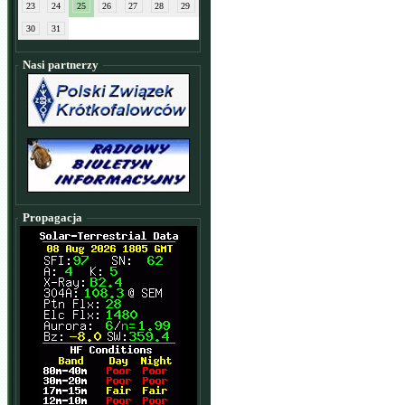
23
24
25
26
27
28
29
30
31
Nasi partnerzy
Propagacja