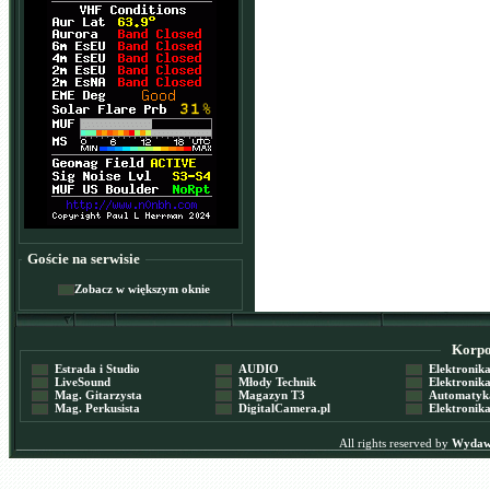
Goście na serwisie
Zobacz w większym oknie
Korpor
Estrada i Studio
AUDIO
Elektronika 
LiveSound
Młody Technik
Elektronika 
Mag. Gitarzysta
Magazyn T3
Automatyka
Mag. Perkusista
DigitalCamera.pl
Elektronika
All rights reserved by
Wydawn