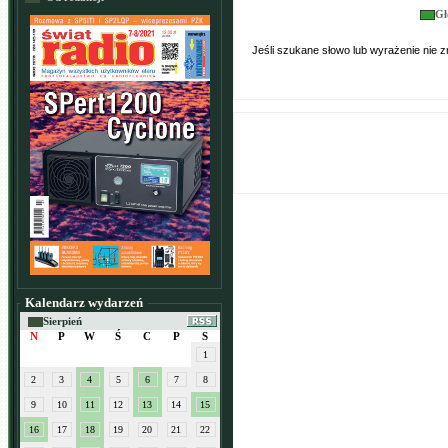
Gł
Jeśli szukane słowo lub wyrażenie nie
Kalendarz wydarzeń
Sierpień
N
P
W
Ś
C
P
S
1
2
3
4
5
6
7
8
9
10
11
12
13
14
15
16
17
18
19
20
21
22