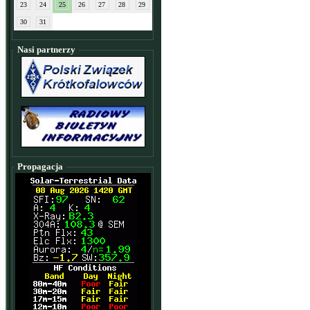
23
24
25
26
27
28
29
30
31
Nasi partnerzy
Propagacja