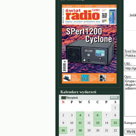
Jeśl
Tytuł li
URL:
Opis:
Kalendarz wydarzeń
Sierpień
N
P
W
Ś
C
P
S
1
2
3
4
5
6
7
8
Kategor
9
10
11
12
13
14
15
16
17
18
19
20
21
22