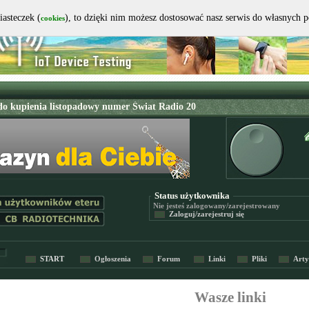
iasteczek (
), to dzięki nim możesz dostosować nasz serwis do własnych 
cookies
Status użytkownika
Nie jesteś
zalogowany/zarejestrowany
Zaloguj/zarejestruj się
START
Ogłoszenia
Forum
Linki
Pliki
Arty
Wasze linki