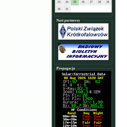
23
24
25
26
27
28
29
30
31
Nasi partnerzy
Propagacja