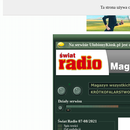
Ta strona używa c
Działy serwisu
Świat Radio 07-08/2021
Spis treści
Od redakcji