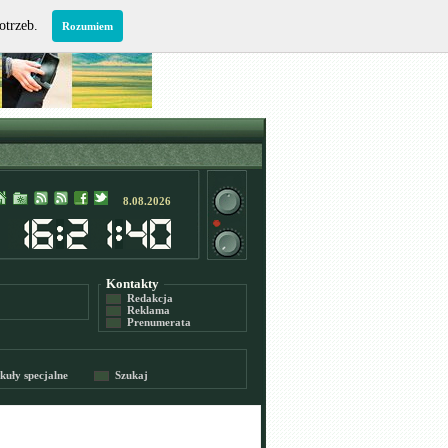
potrzeb.
Rozumiem
8.08.2026
Kontakty
Redakcja
Reklama
Prenumerata
kuły specjalne
Szukaj