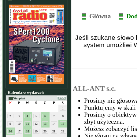
Główna
Dod
Jeśli szukane słowo 
system umożliwi 
ALL-ANT s.c.
Kalendarz wydarzeń
Sierpień
Prosimy nie głosowa
N
P
W
Ś
C
P
S
Punktujemy w skali 
1
Prosimy o obiektywi
2
3
4
5
6
7
8
zbyt użyteczna.
9
10
11
12
13
14
15
Możesz zobaczyć li
16
17
18
19
20
21
22
Nie głosuj na własn