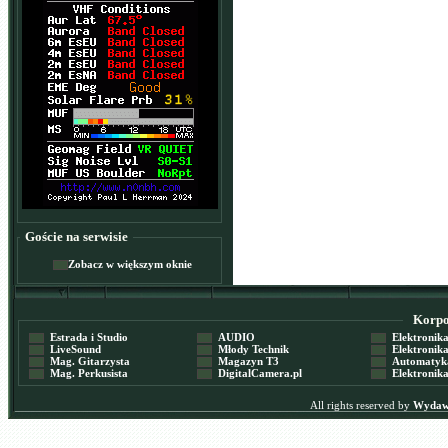
Goście na serwisie
Zobacz w większym oknie
Korpor
Estrada i Studio
AUDIO
Elektronika 
LiveSound
Młody Technik
Elektronika 
Mag. Gitarzysta
Magazyn T3
Automatyka
Mag. Perkusista
DigitalCamera.pl
Elektronika
All rights reserved by
Wydawn