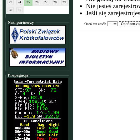
23
24
25
26
27
28
29
Nie jesteś zarejest
30
31
Jeśli się zarejestru
Nasi partnerzy
Oceń ten zasób
Propagacja