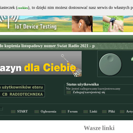
iasteczek (
), to dzięki nim możesz dostosować nasz serwis do własnych 
cookies
Status użytkownika
Nie jesteś
zalogowany/zarejestrowany
Zaloguj/zarejestruj się
START
Ogłoszenia
Forum
Linki
Pliki
Arty
Wasze linki