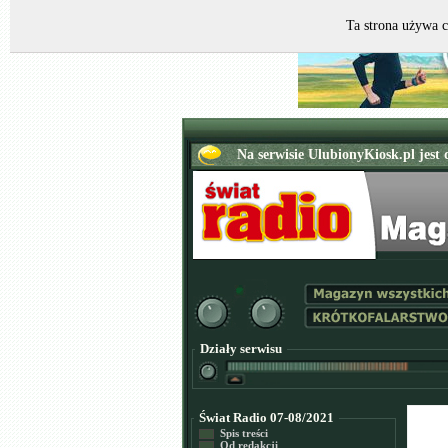
Ta strona używa c
Działy serwisu
Świat Radio 07-08/2021
Spis treści
Od redakcji