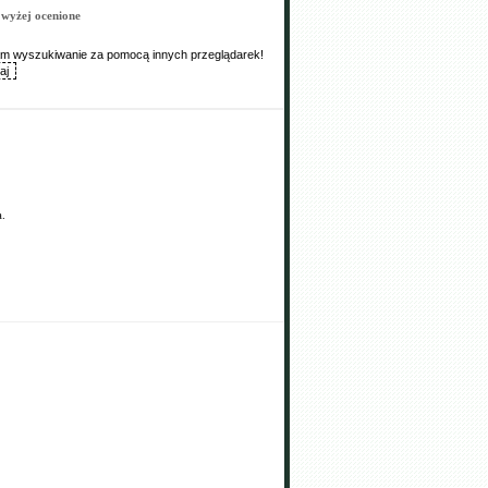
wyżej ocenione
Wam wyszukiwanie za pomocą innych przeglądarek!
a.