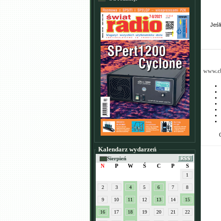
Jeśl
www.cb
Kalendarz wydarzeń
Sierpień
N
P
W
Ś
C
P
S
1
2
3
4
5
6
7
8
9
10
11
12
13
14
15
16
17
18
19
20
21
22