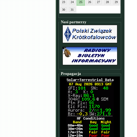
23
24
25
26
27
28
29
30
31
Nasi partnerzy
Propagacja