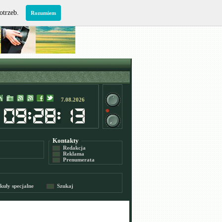
potrzeb.
Rozumiem
7.08.2026
Kontakty
Redakcja
Reklama
Prenumerata
kuły specjalne
Szukaj