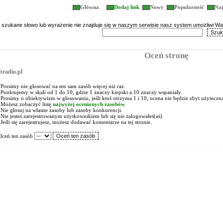
Główna
Dodaj link
Nowy
Popularność
Naj
i szukane słowo lub wyrażenie nie znajduje się w naszym serwisie nasz system umożliwi 
Oceń stronę
radio.pl
Prosimy nie głosować na ten sam zasób więcej niż raz.
Punktujemy w skali od 1 do 10, gdzie 1 znaczy kiepski a 10 znaczy wspaniały.
Prosimy o obiektywizm w głosowaniu, jeśli ktoś otrzyma 1 i 10, ocena nie będzie zbyt użyteczn
Możesz zobaczyć listę
najwyżej ocenionych zasobów
.
Nie głosuj na własne zasoby lub zasoby konkurencji.
Nie jesteś zarejestrowanym użytkownikiem lub się nie zalogowałeś(aś).
Jeśli się zarejestrujesz, możesz dodawać komentarze na tej stronie.
Oceń ten zasób