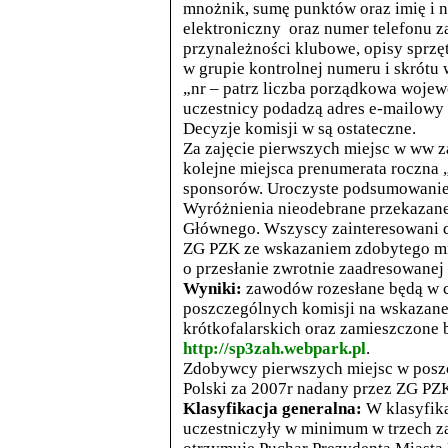
mnożnik, sumę punktów oraz imię i n
elektroniczny oraz numer telefonu 
przynależności klubowe, opisy sprzę
w grupie kontrolnej numeru i skrótu
„nr – patrz liczba porządkowa wojew
uczestnicy podadzą adres e-mailowy 
Decyzje komisji w są ostateczne.
Za zajęcie pierwszych miejsc w ww
kolejne miejsca prenumerata roczna
sponsorów. Uroczyste podsumowanie 
Wyróżnienia nieodebrane przekazan
Głównego. Wszyscy zainteresowani 
ZG PZK ze wskazaniem zdobytego mie
o przesłanie zwrotnie zaadresowanej 
Wyniki:
zawodów rozesłane będą w ci
poszczególnych komisji na wskazane
krótkofalarskich oraz zamieszczone 
http://sp3zah.webpark.pl
.
Zdobywcy pierwszych miejsc w poszc
Polski za 2007r nadany przez ZG PZ
Klasyfikacja generalna:
W klasyfikac
uczestniczyły w minimum w trzech 