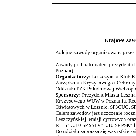
Krajowe Zawo
Kolejne zawody organizowane przez 
Zawody pod patronatem prezydenta L
Poznań).
Organizatorzy:
Leszczyński Klub 
Zarządzania Kryzysowego i Ochrony 
Oddziału PZK Południowej Wielkopol
Sponsorzy:
Prezydent Miasta Leszna
Kryzysowego WUW w Poznaniu, Redak
Oświatowych w Lesznie, SP3CUG, S
Celem zawodów jest uczczenie roczni
Leszczyńskiej, emisji cyfrowych or
RTTY”, „10 SP SSTV”, „10 SP PSK” 
Do udziału zaprasza się wszystkie za