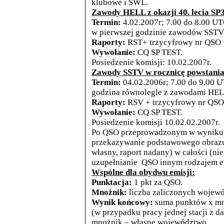
klubowe i SWL.
Zawody HELL z okazji 40. lecia S
Termin:
4.02.2007r; 7.00 do 8.00 UT
w pierwszej godzinie zawodów SSTV
Raporty:
RST+ trzycyfrowy nr QSO 
Wywołanie:
CQ SP TEST.
Posiedzenie komisji: 10.02.2007r.
Zawody SSTV w rocznicę powstani
Termin:
04.02.2006r; 7.00 do 9.00 U
godzina równolegle z zawodami HEL
Raporty:
RSV + trzycyfrowy nr QSO 
Wywołanie:
CQ SP TEST.
Posiedzenie komisji 10.02.02.2007r.
Po QSO przeprowadzonym w wyniku 
przekazywanie podstawowego obrazu
własny, raport nadany) w całości (ni
uzupełnianie QSO innym rodzajem em
Wspólne dla obydwu emisji:
Punktacja:
1 pkt za QSO.
Mnożnik:
liczba zaliczonych wojew
Wynik końcowy:
suma punktów x mn
(w przypadku pracy jednej stacji z d
mnożnik – własne województwo.