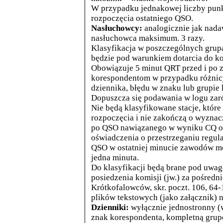
W przypadku jednakowej liczby punk
rozpoczęcia ostatniego QSO.
Nasłuchowcy:
analogicznie jak nad
nasłuchowca maksimum. 3 razy.
Klasyfikacja w poszczególnych gru
będzie pod warunkiem dotarcia do 
Obowiązuje 5 minut QRT przed i po 
korespondentom w przypadku różnicy
dziennika, błędu w znaku lub grupie 
Dopuszcza się podawania w logu zar
Nie będą klasyfikowane stacje, któr
rozpoczęcia i nie zakończą o wyznacz
po QSO nawiązanego w wyniku CQ ora
oświadczenia o przestrzeganiu regul
QSO w ostatniej minucie zawodów mo
jedna minuta.
Do klasyfikacji będą brane pod uwagę
posiedzenia komisji (jw.) za pośred
Krótkofalowców, skr. poczt. 106, 64-
plików tekstowych (jako załącznik) 
Dzienniki:
wyłącznie jednostronny (w
znak korespondenta, kompletną grup