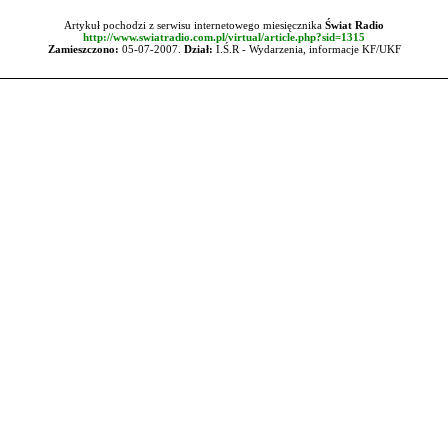
Artykuł pochodzi z serwisu internetowego miesięcznika
Świat Radio
http://www.swiatradio.com.pl/virtual/article.php?sid=1315
Zamieszczono:
05-07-2007.
Dział:
I.Ś.R - Wydarzenia, informacje KF/UKF