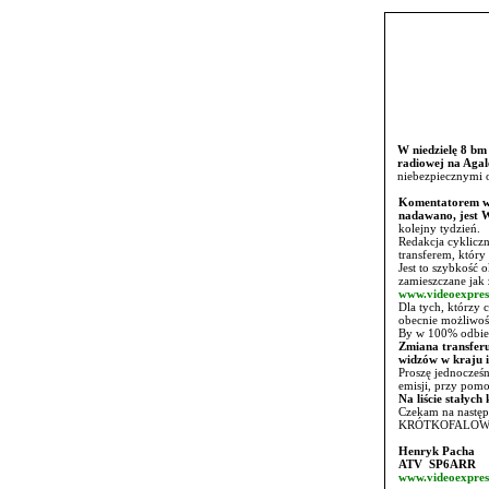
W niedzielę 8 bm
radiowej na Agal
niebezpiecznymi o
Komentatorem wsz
nadawano, jest
kolejny tydzień.
Redakcja cyklicz
transferem, który
Jest to szybkość
zamieszczane jak
www.videoexpres
Dla tych, którzy
obecnie możliwoś
By w 100% odbier
Zmiana transfer
widzów w kraju i
Proszę jednocześn
emisji, przy po
Na liście stały
Czekam na następ
KRÓTKOFALOWCY B
Henryk Pacha
ATV SP6ARR
www.videoexpres