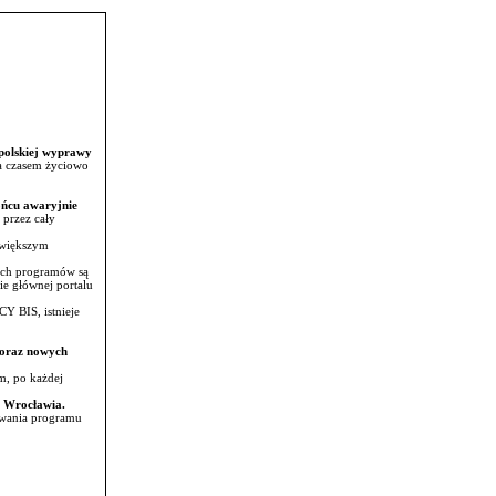
 polskiej wyprawy
a czasem życiowo
ońcu awaryjnie
przez cały
 większym
zych programów są
e głównej portalu
 BIS, istnieje
.
 oraz nowych
m, po każdej
z Wrocławia.
awania programu