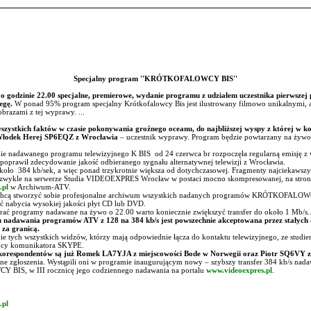
Specjalny program ''KRÓTKOFALOWCY BIS''
 o godzinie 22.00 specjalne, premierowe, wydanie programu z udziałem uczestnika pierwszej
egę.
W ponad 95% program specjalny Krótkofalowcy Bis jest ilustrowany filmowo unikalnymi, 
brazami z tej wyprawy. ...
ystkich faktów w czasie pokonywania groźnego oceanu, do najbliższej wyspy z której w k
 Włodek Herej SP6EQZ z Wrocławia
– uczestnik wyprawy. Program będzie powtarzany na żywo 
nie nadawanego programu telewizyjnego K BIS od 24 czerwca br rozpoczęła regularną emisję z
 poprawił zdecydowanie jakość odbieranego sygnału alternatywnej telewizji z Wrocławia.
 około 384 kb/sek, a więc ponad trzykrotnie większa od dotychczasowej. Fragmenty najciekaws
 zwykle na serwerze Studia VIDEOEXPRES Wrocław w postaci mocno skompresowanej, na stroni
.pl
w Archiwum-ATV.
 chcą stworzyć sobie profesjonalne archiwum wszystkich nadanych programów KRÓTKOFALOWCY
ć nabycia wysokiej jakości płyt CD lub DVD.
ać programy nadawane na żywo o 22.00 warto koniecznie zwiększyć transfer do około 1 Mb/s.
u nadawania programów ATV z 128 na 384 kb/s jest powszechnie akceptowana przez stałych
 za granicą.
ie tych wszystkich widzów, którzy mają odpowiednie łącza do kontaktu telewizyjnego, ze studie
mocy komunikatora SKYPE.
ch korespondentów są już Romek LA7YJA z miejscowości Bode w Norwegii oraz Piotr SQ6VY 
ne zgłoszenia. Wystąpili oni w programie inaugurującym nowy – szybszy transfer 384 kb/s nad
IS, w III rocznicę jego codziennego nadawania na portalu
www.videoexpres.pl
.
.pl