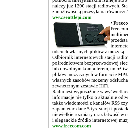
północnoamerykańskim istnieje stowa
należy już 1200 stacji radiowych. St
z możliwością przesyłania równocześ
www.seattlepi.com
•
Freeco
Freecom 
multime
przedst
internet
odsłuch własnych plików z muzyką i 
Odbiornik internetowych stacji radio
pośrednictwem bezprzewodowej sieci
lub
dowolnym komputerem, umożliwia
plików muzycznych w formacie MP3/
własnych zasobów możemy odsłucha
zewnętrznym zestawie HiFi.
Radio jest wyposażone w wyświetlacz
informacje nie tylko o aktualnie odt
także wiadomości z kanałów RSS czy 
zapamiętać dane 5 tys. stacji i posi
niewielkie rozmiary oraz łatwość w 
i eleganckie źródło internetowej muz
www.freecom.com