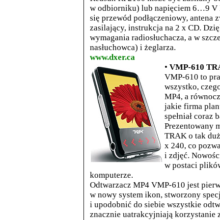
w odbiorniku) lub napięciem 6…9 V 
się
przewód podłączeniowy, antena z
zasilający, instrukcja na 2 x CD. Dz
wymagania radiosłuchacza, a w szcze
nasłuchowca) i żeglarza.
www.dxer.ca
•
VMP-610 TRA
VMP-610 to pra
wszystko, czeg
MP4, a równoc
jakie firma pl
spełniał coraz
Prezentowany m
TRAK o tak duż
x 240, co pozw
i zdjęć. Nowośc
w postaci plik
komputerze.
Odtwarzacz MP4 VMP-610 jest pie
w nowy system ikon, stworzony specja
i upodobnić do siebie wszystkie od
znacznie uatrakcyjniają korzystanie