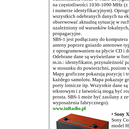
na częstotliwości 1030-1090 MHz (z 
i numerze identyfikacyjnym). Oprog
wszystkich odebranych danych na ek
obserwować aktualną sytuację w ruchu
uzależniony od warunków lokalnych,
propagacyjne.
SBS-1 jest podłączany do komputer
anteny poprzez gniazdo antenowe ty
z oprogramowaniem na płycie CD i d
Odebrane dane są wyświetlane w formi
m.in.:
identyfikator, przynależność 
w stosunku do powierzchni, poziom 
Mapy graficzne pokazują pozycję i 
każdego samolotu. Mapa pokazuje gran
porty
lotnicze itp. Wszystkie dane s
tekstowym i z łatwością mogą być ro
prosta. SBS-1 może być zasilany z z
wyposażenia fabrycznego).
www.inRadio.pl
•
Sony X
Sony Co
model H