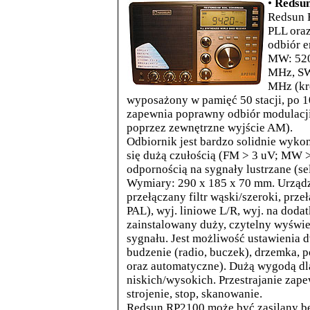
•
Redsun
Redsun 
PLL ora
odbiór e
MW: 520
MHz, SW
MHz (kro
wyposażony w pamięć 50 stacji, po 
zapewnia poprawny odbiór modulacj
poprzez zewnętrzne wyjście AM).
Odbiornik jest bardzo solidnie wyko
się dużą czułością (FM > 3 uV; MW 
odpornością na sygnały lustrzane (
Wymiary: 290 x 185 x 70 mm. Urządz
przełączany filtr wąski/szeroki, prze
PAL), wyj. liniowe L/R, wyj. na
dodat
zainstalowany duży, czytelny wyświ
sygnału. Jest możliwość ustawienia
budzenie (radio, buczek), drzemka, p
oraz automatyczne). Dużą wygodą d
niskich/wysokich. Przestrajanie zap
strojenie, stop, skanowanie.
Redsun RP2100 może być zasilany be