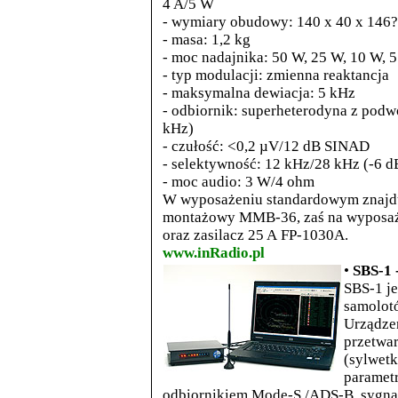
4 A/5 W
- wymiary obudowy: 140 x 40 x 14
- masa: 1,2 kg
- moc nadajnika: 50 W, 25 W, 10 W, 
- typ modulacji: zmienna reaktancja
- maksymalna dewiacja: 5 kHz
- odbiornik: superheterodyna z podw
kHz)
- czułość: <0,2 µV/12 dB SINAD
- selektywność: 12 kHz/28 kHz (-6 d
- moc audio: 3 W/4 ohm
W wyposażeniu standardowym znajdu
montażowy MMB-36, zaś na wyposaż
oraz zasilacz 25 A FP-1030A.
www.inRadio.pl
•
SBS-1 
SBS-1 je
samolot
Urządzen
przetwar
(sylwetk
parametr
odbiornikiem Mode-S /ADS-B, sygna