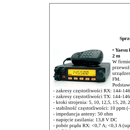
Sprz
•
Yaesu 
2 m
W firmie
przewoźn
urządzen
FM.
Podstaw
- zakresy częstotliwości RX: 144-1
- zakresy częstotliwości TX: 144-1
- kroki strojenia: 5, 10, 12,5, 15, 20,
- stabilność częstotliwości: 10 ppm (
- impedancja anteny: 50 ohm
- napięcie zasilania: 13,8 V DC
- pobór prądu RX: <0,7 A; <0,3 A (sq