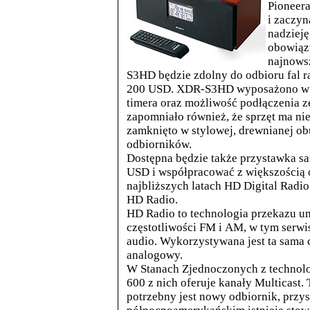
Pioneer
i zaczyn
nadzieję
obowiąz
najnows
S3HD będzie zdolny do odbioru fal
200 USD. XDR-S3HD wyposażono w pi
timera oraz możliwość podłączenia 
zapomniało
również, że sprzęt ma ni
zamknięto w stylowej, drewnianej ob
odbiorników.
Dostępna będzie także przystawka 
USD i współpracować z większością
najbliższych latach HD Digital Radi
HD Radio.
HD Radio to technologia przekazu u
częstotliwości FM i AM, w tym serwi
audio. Wykorzystywana jest ta sama c
analogowy.
W Stanach Zjednoczonych z technolo
600 z nich oferuje kanały Multicast.
potrzebny jest nowy odbiornik, prz