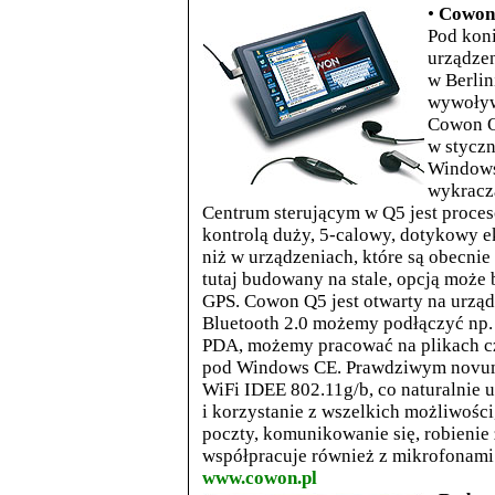
•
Cowon 
Pod koni
urządzen
w Berli
wywoływa
Cowon Q
w styczn
Windows 
wykracz
Centrum sterującym w Q5 jest proc
kontrolą duży, 5-calowy, dotykowy
e
niż w urządzeniach, które są obecnie
tutaj budowany na stale, opcją
może b
GPS. Cowon Q5 jest otwarty na urząd
Bluetooth 2.0 możemy podłączyć np. 
PDA,
możemy pracować na plikach c
pod Windows CE. Prawdziwym novum
WiFi IDEE 802.11g/b, co naturalnie 
i korzystanie z wszelkich możliwości,
poczty, komunikowanie się, robienie
współpracuje również z mikrofonam
www.cowon.pl