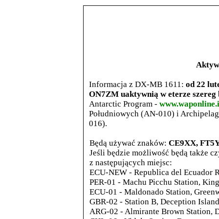
Aktyw
Informacja z DX-MB 1611:
od 22 lu
ON7ZM uaktywnią w eterze szere
Antarctic Program -
www.waponline.i
Południowych (AN-010) i Archipelag
016).
Będą używać znaków:
CE9XX, FT5
Jeśli będzie możliwość będą także c
z następujących miejsc:
ECU-NEW - Republica del Ecuador Re
PER-01 - Machu Picchu Station, King
ECU-01 - Maldonado Station, Greenwi
GBR-02 - Station B, Deception Island
ARG-02 - Almirante Brown Station, D