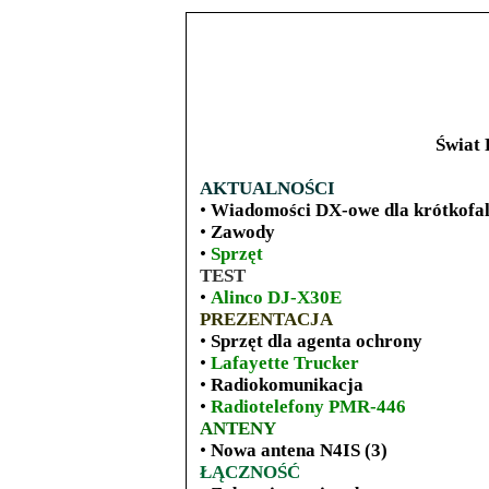
Świat 
AKTUALNOŚCI
•
Wiadomości DX-owe dla krótkofa
•
Zawody
•
Sprzęt
TEST
•
Alinco DJ-X30E
PREZENTACJA
•
Sprzęt dla agenta ochrony
•
Lafayette Trucker
•
Radiokomunikacja
•
Radiotelefony PMR-446
ANTENY
•
Nowa antena N4IS (3)
ŁĄCZNOŚĆ