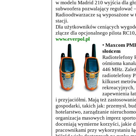
w modelu Madrid 210 wyjścia dla gło
subwoofera pozwalający regulować – 
Radioodtwarzacze są wyposażone w
stacji.
Dla użytkowników ceniących wygodę
złącze dla opcjonalnego pilota RC10
www.everpol.pl
•
Maxcom PMR 3
słońcem
Radiotelefony 
ośmioma kanała
446 MHz. Zależ
radiotelefony 
kilkuset metró
rekreacyjnych,
zapewnienia ła
i przyjaciółmi. Mają też zastosowani
gospodarki, takich jak: przemysł, bu
hotelarstwo, zarządzanie nieruchomoś
organizacja masowych imprez sporto
doceniają wymierne korzyści, jakie 
pracownikami przy wykorzystaniu łą