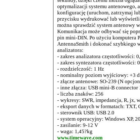
sekundy, dzięki czemu można ogląda
optymalizacji systemu antenowego, 
konfigurację (uruchom, zatrzymaj lub
przycisku wydrukować lub wyświetlić
można sprawdzić system antenowy w f
Komunikacja może odbywać się popr
pin mini-DIN. Po użyciu komputera 
AntennaSmith i dokonać szybkiego 
analizatora:
- zakres analizatora częstotliwości:
- zakres syntezatora częstotliwości
- rozdzielczość: 1 Hz
- nominalny poziom wyjściowy: +3 
- złącze antenowe: SO-239 (N opcjon
- inne złącza: USB mini-B connector 
- liczba znaków: 256
- wykresy: SWR, impedancja, R, jx, 
- eksport danych w formatach: TXT, 
- sterownik USB: USB 2.0
- system operacyjny: Windows XP, 2
- zasilanie: 9-12 V
- waga: 1,45?kg
www.timewave.com