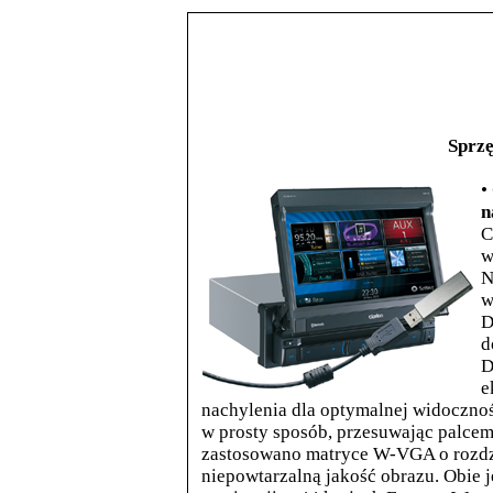
Sprzę
•
n
C
w
N
w
D
d
D
e
nachylenia dla optymalnej widoczno
w prosty sposób, przesuwając palce
zastosowano matryce W-VGA o rozdz
niepowtarzalną jakość obrazu. Obie