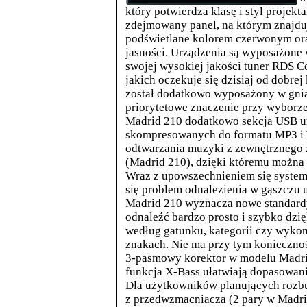
który potwierdza klasę i styl projek
zdejmowany panel, na którym znajduje
podświetlane kolorem czerwonym oraz
jasności. Urządzenia są wyposażone
swojej wysokiej jakości tuner RDS C
jakich oczekuje się dzisiaj od dobre
został dodatkowo wyposażony w gni
priorytetowe znaczenie przy wyborz
Madrid 210 dodatkowo sekcja USB u
skompresowanych do formatu MP3 i 
odtwarzania muzyki z zewnętrznego ź
(Madrid 210), dzięki któremu można
Wraz z upowszechnieniem się syste
się problem odnalezienia w gąszczu
Madrid 210 wyznacza nowe standard
odnaleźć bardzo prosto i szybko dzię
według gatunku, kategorii czy wyko
znakach. Nie ma przy tym konieczno
3-pasmowy korektor w modelu Madri
funkcja X-Bass ułatwiają dopasowan
Dla użytkowników planujących rozb
z przedwzmacniacza (2 pary w Madrid