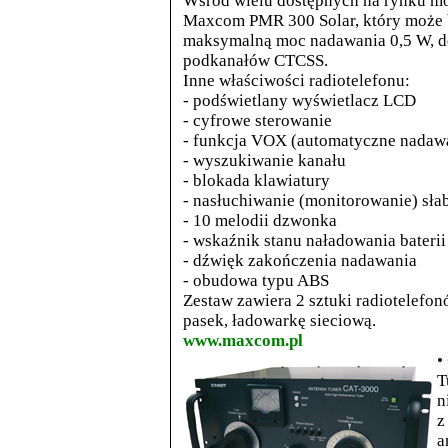
Wśród wielu dostępnych na rynku mo
Maxcom PMR 300 Solar, który może 
maksymalną moc nadawania 0,5 W, de
podkanałów CTCSS.
Inne właściwości radiotelefonu:
- podświetlany wyświetlacz LCD
- cyfrowe sterowanie
- funkcja VOX (automatyczne nadaw
- wyszukiwanie kanału
- blokada klawiatury
- nasłuchiwanie (monitorowanie) sł
- 10 melodii dzwonka
- wskaźnik stanu naładowania baterii
- dźwięk zakończenia nadawania
- obudowa typu ABS
Zestaw zawiera 2 sztuki radiotelefo
pasek, ładowarkę sieciową.
www.maxcom.pl
•
T
n
z
a