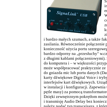
S
i
e
W
c
z
k
z
i bardzo małych szumach, a także fa
zasilania. Równocześnie połączenie 
konieczność użycia portu szeregoweg
bardzo odporny na „przesłuchy" w.c
z długimi kablami połączeniowymi).
do komputera i – w większości przyp
może współpracować praktycznie ze 
do gniazda mic lub portu danych (Da
karty dźwiękowe Digital Voice i tryb
interfejsów kart dźwiękowych. Urządz
w instalacji i konfiguracji. Zapewnia
pętle masy) za pomocą transformato
Dzięki zewnętrznym pokrętłom możn
i transmisję Audio Delay bez koniec
należy podać typ transceivera, z kt