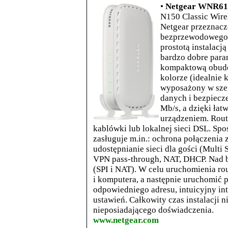
•
Netgear WNR612 
N150 Classic Wire
Netgear przeznaczo
bezprzewodowego 
prostotą instalacj
bardzo dobre para
kompaktową obudow
kolorze (idealnie
wyposażony w szer
danych i bezpiecze
Mb/s, a dzięki łat
urządzeniem. Rout
kablówki lub lokalnej sieci DSL. Sp
zasługuje m.in.: ochrona połączeni
udostępnianie sieci dla gości (Multi 
VPN pass-through, NAT, DHCP. Nad 
(SPI i NAT). W celu uruchomienia rou
i komputera, a następnie uruchomić 
odpowiedniego adresu, intuicyjny int
ustawień. Całkowity czas instalacji 
nieposiadającego doświadczenia.
www.netgear.com