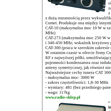
o
z
z
z dużą starannością przez wykwalif
Comet. Produkuje ona między innymi
CAT-10 (maksymalna moc 10 W w szer
MHz)
CAT-273 (maksymalna moc 250 W w z
i 340-450 MHz; wskaźnik krzyżowy 
CAT-300 (praca w szerokim zakresie
W ostatnim czasie w ofercie firmy C
KF z najwyższej półki, umożliwiając
pojemności kondensatora oraz indukc
anteny symetrycznej, jak również nie
Najważniejsze cechy tunera CAT 300
- maksymalna moc: 3000 W
- zakres częstotliwości: 1,8-30 MHz
- wymiary: 481 (bez przedniego pa
- waga: 11?kg
www.radio-sklep.pl
•
i