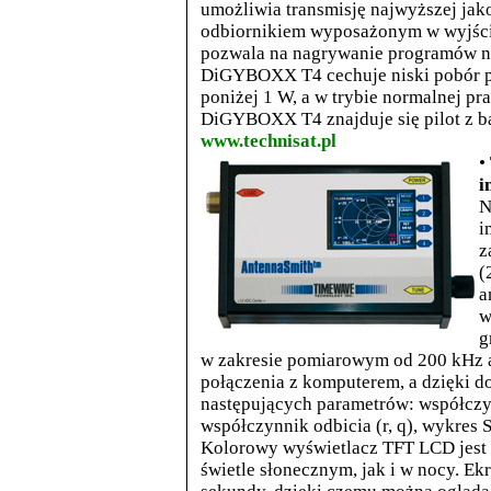
umożliwia transmisję najwyższej j
odbiornikiem wyposażonym w wyjści
pozwala na nagrywanie programów n
DiGYBOXX T4 cechuje niski pobór pr
poniżej 1 W, a w trybie normalnej p
DiGYBOXX T4 znajduje się pilot z ba
www.technisat.pl
•
i
N
i
z
(
a
w
g
w zakresie pomiarowym od 200 kHz 
połączenia z komputerem, a dzięki
następujących parametrów: współczyn
współczynnik odbicia (r, q), wykres
Kolorowy wyświetlacz TFT LCD jest
świetle słonecznym, jak i w nocy. Ekr