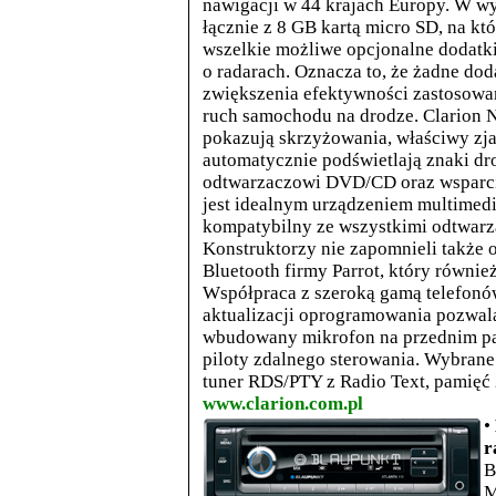
nawigacji w 44 krajach Europy. W wy
łącznie z 8 GB kartą micro SD, na k
wszelkie możliwe opcjonalne dodatki
o radarach. Oznacza to, że żadne dod
zwiększenia efektywności zastosowan
ruch samochodu na drodze. Clarion
pokazują skrzyżowania, właściwy zjaz
automatycznie podświetlają znaki d
odtwarzaczowi DVD/CD oraz wsparc
jest idealnym urządzeniem multimed
kompatybilny ze wszystkimi odtwarz
Konstruktorzy nie zapomnieli także
Bluetooth firmy Parrot, który równie
Współpraca z szeroką gamą telefon
aktualizacji oprogramowania pozwal
wbudowany mikrofon na przednim pa
piloty zdalnego sterowania. Wybran
tuner RDS/PTY z Radio Text, pamięć 
www.clarion.com.pl
•
r
B
M