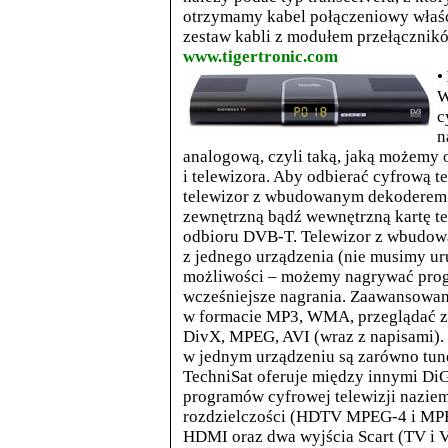
otrzymamy kabel połączeniowy właśc
zestaw kabli z modułem przełącznik
www.tigertronic.com
•
W
c
n
analogową, czyli taką, jaką możemy 
i telewizora. Aby odbierać cyfrową 
telewizor z wbudowanym dekoderem 
zewnętrzną bądź wewnętrzną kartę t
odbioru DVB-T. Telewizor z wbudow
z jednego urządzenia (nie musimy uru
możliwości – możemy nagrywać prog
wcześniejsze nagrania. Zaawansowan
w formacie MP3, WMA, przeglądać zd
DivX, MPEG, AVI (wraz z napisami). 
w jednym urządzeniu są zarówno tuner 
TechniSat oferuje między innymi D
programów cyfrowej telewizji nazie
rozdzielczości (HDTV MPEG-4 i MPE
HDMI oraz dwa wyjścia Scart (TV i