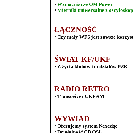
•
Wzmacniacze OM Power
•
Mierniki uniwersalne z oscylosko
ŁĄCZNOŚĆ
•
Czy mały WFS jest zawsze korzys
ŚWIAT KF/UKF
•
Z życia klubów i oddziałów PZK
RADIO RETRO
•
Transceiver UKF AM
WYWIAD
•
Oferujemy system Nexedge
•
Działalność CB QSL