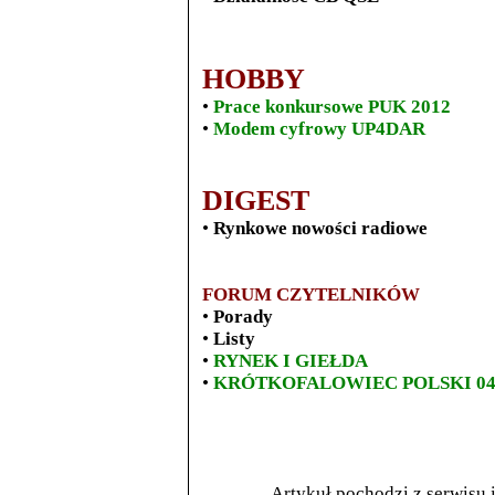
HOBBY
•
Prace konkursowe PUK 2012
•
Modem cyfrowy UP4DAR
DIGEST
•
Rynkowe nowości radiowe
FORUM CZYTELNIKÓW
•
Porady
•
Listy
•
RYNEK I GIEŁDA
•
KRÓTKOFALOWIEC POLSKI 04
Artykuł pochodzi z serwisu