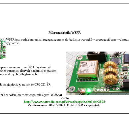
Mikronadajniki WSPR
WSPR jest rodzajem emisji przeznaczonym do badania warunków propagacji przy wykorzys
sygnałów.
e opracowanemu przez K1JT systemowi
lnej transmisji danych nadajniki o małych
ane w dużych odległościach.
ułu znajdziecie w numerze 03/2021 ŚR.
zi z serwisu internetowego miesięcznika
Świat
Radio
http://www.swiatradio.com.pl/virtual/article.php?sid=2802
Zamieszczono:
06-03-2021.
Dział:
I.Ś.R - Zapowiedzi