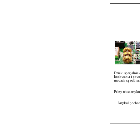
Dzięki specjalni
kodowania i powo
mocach są odbier
Pełny tekst artyk
Artykuł pochod