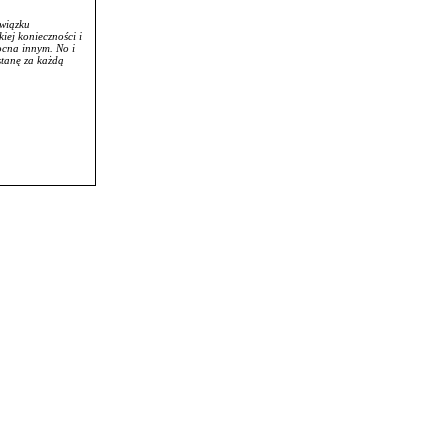
Związku
iej konieczności i
ocna innym. No i
stanę za każdą