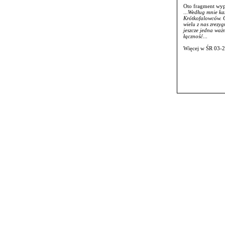
Oto fragment wy
...
Według mnie każ
Krótkofalowców. G
wielu z nas zrezy
jeszcze jedna waż
łączność
...
Więcej w ŚR 03-