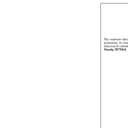
Nie wiadomo dlacz
pokazanie, że tym
aktywnych członk
Wandą SP7IWA
.