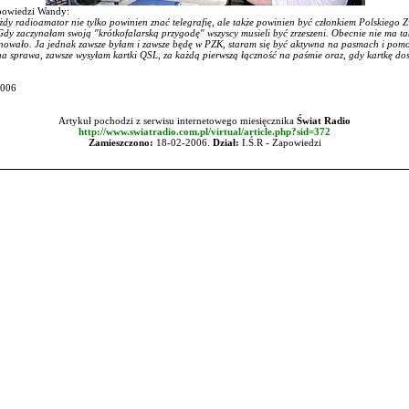
powiedzi Wandy:
dy radioamator nie tylko powinien znać telegrafię, ale także powinien być członkiem Polskiego 
dy zaczynałam swoją "krótkofalarską przygodę" wszyscy musieli być zrzeszeni. Obecnie nie ma tak
gnowało. Ja jednak zawsze byłam i zawsze będę w PZK, staram się być aktywna na pasmach i pom
na sprawa, zawsze wysyłam kartki QSL, za każdą pierwszą łączność na paśmie oraz, gdy kartkę do
2006
Artykuł pochodzi z serwisu internetowego miesięcznika
Świat Radio
http://www.swiatradio.com.pl/virtual/article.php?sid=372
Zamieszczono:
18-02-2006.
Dział:
I.Ś.R - Zapowiedzi