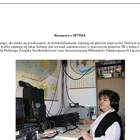
Rozmowa z SP7IWA
ego, ale utarło się przekonanie, że krótkofalarstwem zajmują się głównie mężczyźni. Dobrym 
 hobby zajmują się także kobiety jest wywiad zamieszczony w marcowym numerze ŚR z jedną z 
iń Polskiego Związku Krótkofalowców oraz Stowarzyszenia Miłośników Dalekosiężnych Łączno