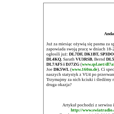
Anda
Już za miesiąc ożywią się pasma za s
zapowiada swoją pracę w dniach 18-25
ogłosili już:
DL7DF, DK1BT, SP3DO
DL4KQ
, Sarath
VU3RSB
, Bernd
DL
DL7AFS i DJ7ZG
(
www.qsl.net/dl7a
Joe
DK5WL
(
www.160m.de
). Ci spe
naszych statystyk z VU4 po przerwan
Trzymajmy za nich kciuki i śledźmy n
druga okazja?
Artykuł pochodzi z serwisu
http://www.swiatradio.