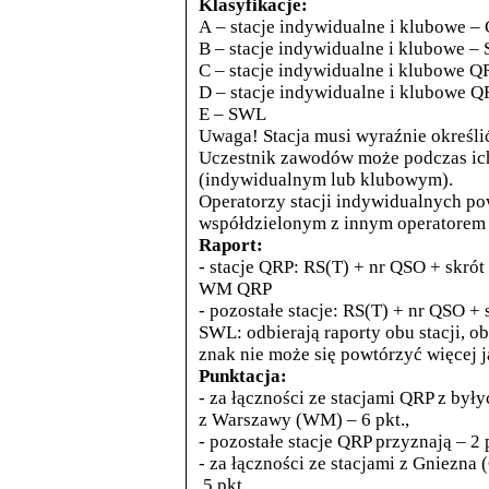
Klasyfikacje:
A – stacje indywidualne i klubowe –
B – stacje indywidualne i klubowe – 
C – stacje indywidualne i klubowe 
D – stacje indywidualne i klubowe Q
E – SWL
Uwaga! Stacja musi wyraźnie określić 
Uczestnik zawodów może podczas ich
(indywidualnym lub klubowym).
Operatorzy stacji indywidualnych po
współdzielonym z innym operatorem 
Raport:
- stacje QRP: RS(T) + nr QSO + skr
WM QRP
- pozostałe stacje: RS(T) + nr QSO 
SWL: odbierają raporty obu stacji, ob
znak nie może się powtórzyć więcej j
Punktacja:
- za łączności ze stacjami QRP z był
z Warszawy (WM) – 6 pkt.,
- pozostałe stacje QRP przyznają – 2 p
- za łączności ze stacjami z Gniezn
5 pkt.,