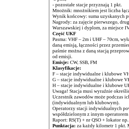
- pozostałe stacje przyznają 1 pkt.
Mnożnik: mnożnikiem jest liczba łą
Wynik końcowy: suma uzyskanych pu
Nagrody: za zajęcie pierwszego, drug
Warszawskiej i dyplom, za miejsce IV
Część UKF
Pasma: VHF – 2m i UHF – 70cm, wył
daną emisją, łączności przez przemie
paśmie można z daną stacją przeprow
od emisji.
Emisje:
CW, SSB, FM
Klasyfikacje:
F – stacje indywidualne i klubowe V
G – stacje indywidualne i klubowe V
H – stacje indywidualne i klubowe 
Uwaga! Stacja musi wyraźnie określić, 
Uczestnik zawodów może podczas ich
(indywidualnym lub klubowym).
Operatorzy stacji indywidualnych po
współdzielonym z innym operatorem 
Raport: RS(T) + nr QSO + lokator 
Punktacja:
za każdy kilometr 1 pkt.