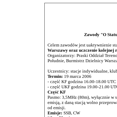
Zawody "O Statu
Celem zawodów jest uaktywnienie st
Warszawy oraz uczczenie kolejnej 
Organizatorzy: Praski Oddział Tere
Południe, Burmistrz Dzielnicy War
Uczestnicy: stacje indywidualne, kl
Termin:
19 marca 2006
- część KF godzina 16.00-18.00 UTC
- część UKF godzina 19.00-21.00 U
Część KF
Pasmo: 3,5MHz (80m), wyłącznie w 
emisją, z daną stacją wolno przeprow
od emisji.
Emisje:
SSB, CW