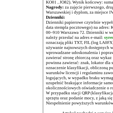
KO01 , JO82). Wynik końcowy: suma
Nagrody:
za zajęcie pierwszego, drug
Warszawskiej i dyplom, za miejsce IV
Dzienniki:
Dzienniki papierowe czytelnie wypełn
data stempla pocztowego) na adres: 
00–910 Warszawa 72. Dzienniki w wer
należy przesłać na adres e-mail:
syre
oznaczają pliki TXT, FIL (log LA0FX
używanie najnowszych dostępnych we
wprowadzane udoskonalenia i popra
zawierać stronę zbiorczą oraz wykaz
powinna zawierać: znak, lokator dla s
oznaczenie klasyfikacji, obliczoną p
warunków licencji i regulaminu zaw
logujących, w wypadku braku wymaga
uzupełnić brakujące informacje sam
okolicznościowych oświadczenie o ro
W przypadku stacji QRP (klasyfikacj
sprzętu oraz podanie mocy, z jaką si
Niespełnienie powyższych warunków z