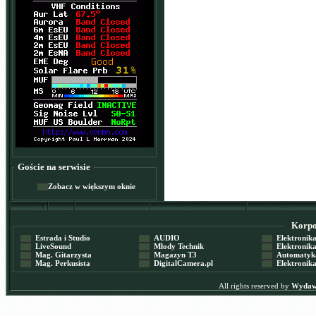
Goście na serwisie
Zobacz w większym oknie
Korpor
Estrada i Studio
AUDIO
Elektronika 
LiveSound
Młody Technik
Elektronika 
Mag. Gitarzysta
Magazyn T3
Automatyka
Mag. Perkusista
DigitalCamera.pl
Elektronika
All rights reserved by
Wydawn