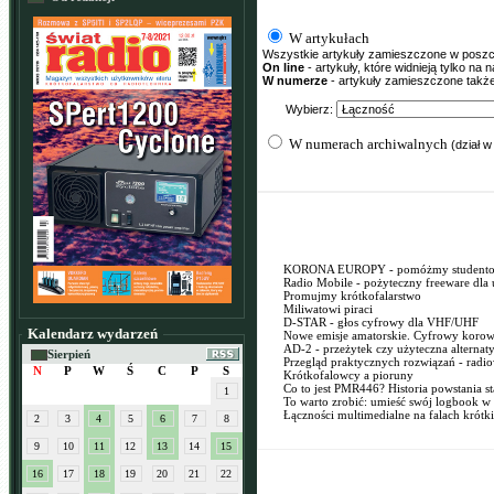
W artykułach
Wszystkie artykuły zamieszczone w poszcze
On line
- artykuły, które widnieją tylko na
W numerze
- artykuły zamieszczone tak
Wybierz:
W numerach archiwalnych
(dział w
KORONA EUROPY - pomóżmy student
Radio Mobile - pożyteczny freeware dla
Promujmy krótkofalarstwo
Miliwatowi piraci
D-STAR - głos cyfrowy dla VHF/UHF
Kalendarz wydarzeń
Nowe emisje amatorskie. Cyfrowy koro
AD-2 - przeżytek czy użyteczna alternat
Sierpień
Przegląd praktycznych rozwiązań - radio
N
P
W
Ś
C
P
S
Krótkofalowcy a pioruny
Co to jest PMR446? Historia powstania s
1
To warto zrobić: umieść swój logbook w 
Łączności multimedialne na falach krótk
2
3
4
5
6
7
8
9
10
11
12
13
14
15
16
17
18
19
20
21
22