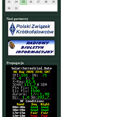
23
24
25
26
27
28
29
30
31
Nasi partnerzy
Propagacja