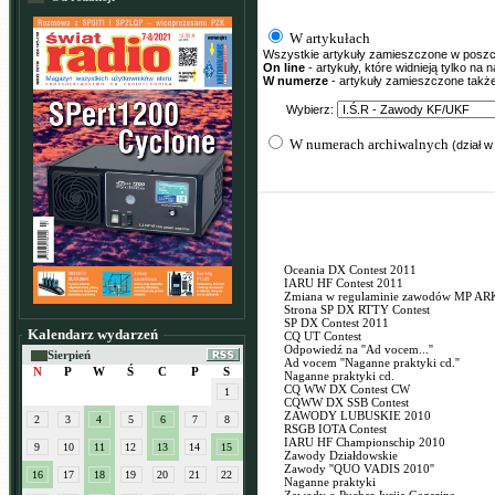
W artykułach
Wszystkie artykuły zamieszczone w poszcze
On line
- artykuły, które widnieją tylko na
W numerze
- artykuły zamieszczone tak
Wybierz:
W numerach archiwalnych
(dział w
Oceania DX Contest 2011
IARU HF Contest 2011
Zmiana w regulaminie zawodów MP AR
Strona SP DX RTTY Contest
SP DX Contest 2011
Kalendarz wydarzeń
CQ UT Contest
Odpowiedź na ''Ad vocem...''
Sierpień
Ad vocem ''Naganne praktyki cd.''
N
P
W
Ś
C
P
S
Naganne praktyki cd.
CQ WW DX Contest CW
1
CQWW DX SSB Contest
ZAWODY LUBUSKIE 2010
2
3
4
5
6
7
8
RSGB IOTA Contest
IARU HF Championschip 2010
9
10
11
12
13
14
15
Zawody Działdowskie
Zawody ''QUO VADIS 2010''
16
17
18
19
20
21
22
Naganne praktyki