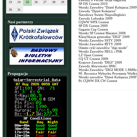
Zawody o Puchar Jurija Gagarina
23
24
25
26
27
28
29
SP DX Contest 2010
Wyniki Zawodów ''Dzień Kolejarza 2009'
30
31
Zawody ''Dzień Kolejarza''
Narodowe Świeto Niepodległości
Zawody Lubuskie 2009
Nasi partnerzy
CQWW WPX Contest
SP DX Contest 2009
Gagarin Cup Contest
Wyniki SP Contest Maraton 2008
Klasyfikacja generalna ''DIGI'' 2009
Wyniki Zawodów SSTV 2009
Wyniki Zawodów RTTY 2009
Ostatni cykl zawodów ''digi mode''
Wyniki Zawodów HELL i PSK
LZ Open Contest
CQ UT Contest 2009
Krajowe Zawody "DIGI" 2009
Zawody Aktywności SPAC
Wyniki Zawodów ''DIGI MODE 1.8MHz 
Propagacja
90. Rocznica Wybuchu Powstania Wielk
Wyniki zawodów ''Dzień Kolejarza 2008'
Po CQWW DX CW Contest