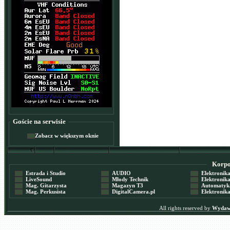
Goście na serwisie
Zobacz w większym oknie
Korpor
Estrada i Studio
AUDIO
Elektronika 
LiveSound
Młody Technik
Elektronika 
Mag. Gitarzysta
Magazyn T3
Automatyka
Mag. Perkusista
DigitalCamera.pl
Elektronika
All rights reserved by
Wydawn