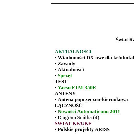
Świat Ra
AKTUALNOŚCI
•
Wiadomości DX-owe dla krótkofa
•
Zawody
•
Aktualności
•
Sprzęt
TEST
•
Yaesu FTM-350E
ANTENY
•
Antena poprzeczno-kierunkowa
ŁĄCZNOŚĆ
•
Nowości Automaticonu 2011
• Diagram Smitha (4)
ŚWIAT KF/UKF
•
Polskie projekty ARISS