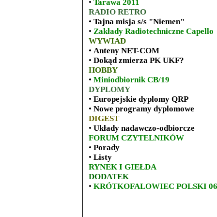
•
Tarawa 2011
RADIO RETRO
•
Tajna misja s/s "Niemen"
•
Zakłady Radiotechniczne Capello
WYWIAD
•
Anteny NET-COM
•
Dokąd zmierza PK UKF?
HOBBY
•
Miniodbiornik CB/19
DYPLOMY
•
Europejskie dyplomy QRP
•
Nowe programy dyplomowe
DIGEST
•
Układy nadawczo-odbiorcze
FORUM CZYTELNIKÓW
•
Porady
•
Listy
RYNEK I GIEŁDA
DODATEK
•
KRÓTKOFALOWIEC POLSKI 06