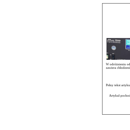
W odróżnieniu od
zawiera chłodzen
Pełny tekst artyk
Artykuł pochod