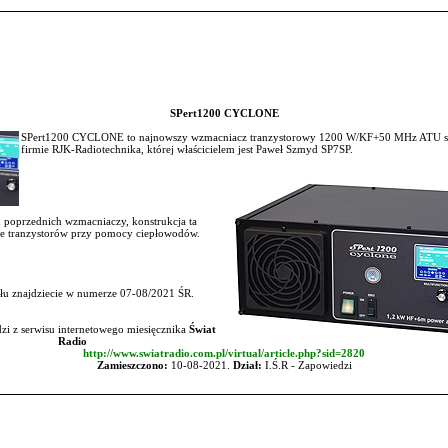
SPert1200 CYCLONE
SPert1200 CYCLONE to najnowszy wzmacniacz tranzystorowy 1200 W/KF+50 MHz ATU 
firmie RJK-Radiotechnika, której właścicielem jest Paweł Szmyd SP7SP.
 poprzednich wzmacniaczy, konstrukcja ta
ie tranzystorów przy pomocy ciepłowodów.
ułu znajdziecie w numerze 07-08/2021 ŚR.
zi z serwisu internetowego miesięcznika
Świat
Radio
http://www.swiatradio.com.pl/virtual/article.php?sid=2820
Zamieszczono:
10-08-2021.
Dział:
I.Ś.R - Zapowiedzi