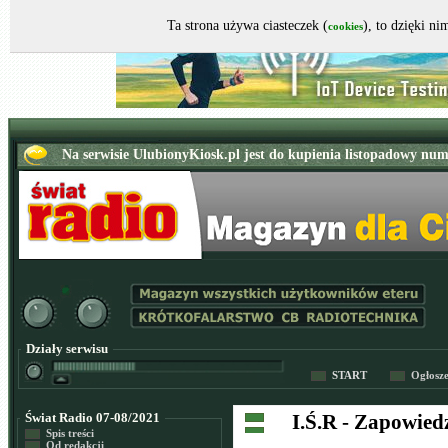
Ta strona używa ciasteczek (
), to dzięki n
cookies
Działy serwisu
START
Ogłosz
Świat Radio 07-08/2021
I.Ś.R - Zapowied
Spis treści
Od redakcji