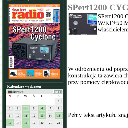
SPert1200 C
SPert1200 
W/KF+50 MH
właściciele
W odróżnieniu od poprz
konstrukcja ta zawiera c
przy pomocy ciepłowod
Kalendarz wydarzeń
Sierpień
N
P
W
Ś
C
P
S
1
2
3
4
5
6
7
8
Pełny tekst artykułu zn
9
10
11
12
13
14
15
16
17
18
19
20
21
22