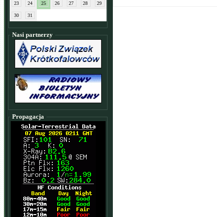
23
24
25
26
27
28
29
30
31
Nasi partnerzy
Propagacja