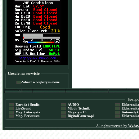
Goście na serwisie
Zobacz w większym oknie
Korpor
Estrada i Studio
AUDIO
Elektronika 
LiveSound
Młody Technik
Elektronika 
Mag. Gitarzysta
Magazyn T3
Automatyka
Mag. Perkusista
DigitalCamera.pl
Elektronika
All rights reserved by
Wydawn