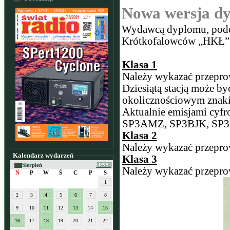
Nowa wersja dy
Wydawcą dyplomu, podob
Krótkofalowców „HKŁ”
Klasa 1
Należy wykazać przepr
Dziesiątą stacją może być
okolicznościowym znaki
Aktualnie emisjami cyf
SP3AMZ, SP3BJK, SP3
Klasa 2
Należy wykazać przepro
Kalendarz wydarzeń
Klasa 3
Sierpień
Należy wykazać przepro
N
P
W
Ś
C
P
S
1
2
3
4
5
6
7
8
9
10
11
12
13
14
15
16
17
18
19
20
21
22