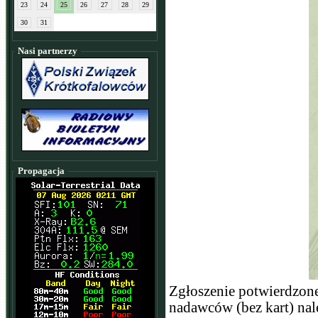
23
24
25
26
27
28
29
30
31
Nasi partnerzy
Propagacja
Zgłoszenie potwierdzon
nadawców (bez kart) nale