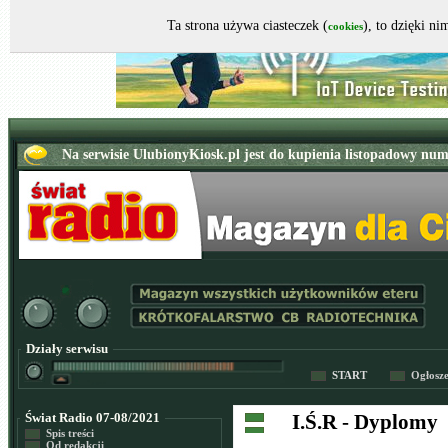
Ta strona używa ciasteczek (
), to dzięki n
cookies
Działy serwisu
START
Ogłosz
Świat Radio 07-08/2021
I.Ś.R - Dyplomy
Spis treści
Od redakcji