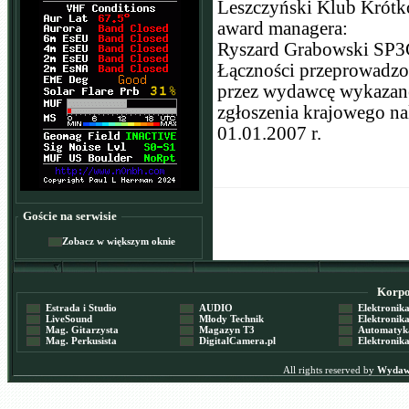
Leszczyński Klub Krótk
award managera:
Ryszard Grabowski SP3C
Łączności przeprowadz
przez wydawcę wykazane
zgłoszenia krajowego nal
01.01.2007 r.
Goście na serwisie
Zobacz w większym oknie
Korpor
Estrada i Studio
AUDIO
Elektronika 
LiveSound
Młody Technik
Elektronika 
Mag. Gitarzysta
Magazyn T3
Automatyka
Mag. Perkusista
DigitalCamera.pl
Elektronika
All rights reserved by
Wydawn