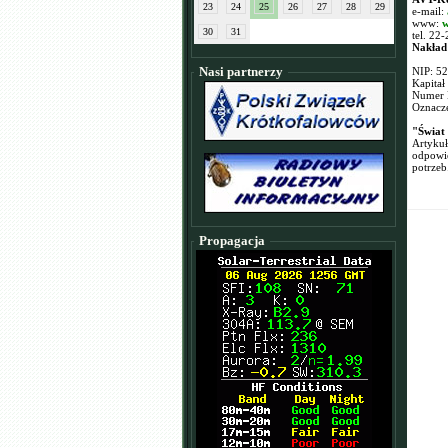
23
24
25
26
27
28
29
e-mail:
www:
w
30
31
tel. 22
Nakład
Nasi partnerzy
NIP: 5
Kapitał
Numer 
Oznacze
"Świat 
Artykuł
odpowie
potrzeb
Propagacja