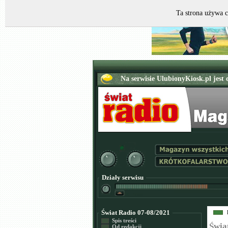
Ta strona używa c
Działy serwisu
Świat Radio 07-08/2021
Spis treści
Świa
Od redakcji