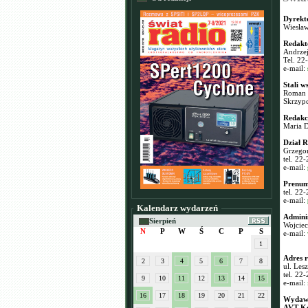
Dyrekt
Wiesła
Redakt
Andrze
Tel. 22
e-mail:
Stali w
Roman 
Skrzyp
Redakcj
Maria 
Dział 
Grzego
tel. 22
e-mail:
Prenum
tel. 22
e-mail:
Kalendarz wydarzeń
Adminis
Sierpień
Wojcie
N
P
W
Ś
C
P
S
e-mail:
1
Adres r
2
3
4
5
6
7
8
ul. Les
tel. 22
9
10
11
12
13
14
15
e-mail:
16
17
18
19
20
21
22
Wydawc
AVT-Ko