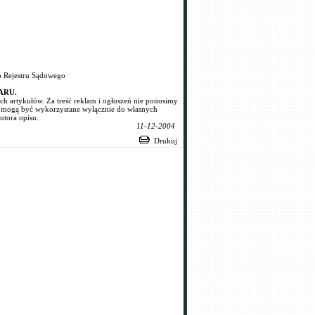
o Rejestru Sądowego
IARU.
ch artykułów. Za treść reklam i ogłoszeń nie ponosimy
R mogą być wykorzystane wyłącznie do własnych
utora opisu.
11-12-2004
Drukuj