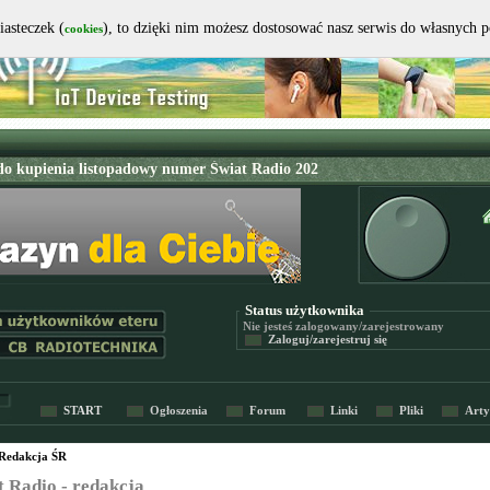
iasteczek (
), to dzięki nim możesz dostosować nasz serwis do własnych 
cookies
Status użytkownika
Nie jesteś
zalogowany/zarejestrowany
Zaloguj/zarejestruj się
START
Ogłoszenia
Forum
Linki
Pliki
Arty
Redakcja ŚR
t Radio - redakcja