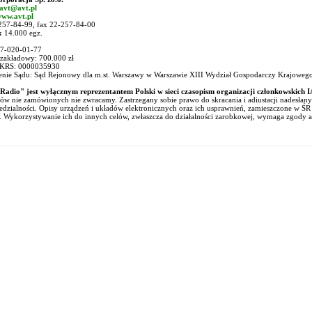
avt@avt.pl
ww.avt.pl
-257-84-99, fax 22-257-84-00
:
14.000 egz.
27-020-01-77
 zakładowy: 700.000 zł
KRS: 0000035930
nie Sądu: Sąd Rejonowy dla m.st. Warszawy w Warszawie XIII Wydział Gospodarczy Krajoweg
Radio" jest wyłącznym reprezentantem Polski w sieci czasopism organizacji członkowskich 
ów nie zamówionych nie zwracamy. Zastrzegany sobie prawo do skracania i adiustacji nadesłany
dzialności. Opisy urządzeń i układów elektronicznych oraz ich usprawnień, zamieszczone w Ś
. Wykorzystywanie ich do innych celów, zwłaszcza do działalności zarobkowej, wymaga zgody a