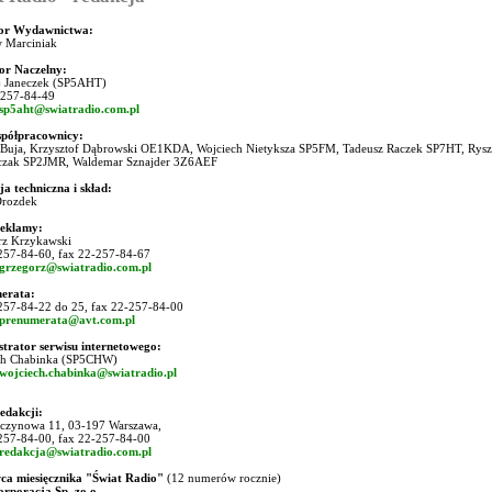
or Wydawnictwa:
w Marciniak
or Naczelny:
j Janeczek (SP5AHT)
-257-84-49
sp5aht@swiatradio.com.pl
spółpracownicy:
Buja, Krzysztof Dąbrowski OE1KDA, Wojciech Nietyksza SP5FM, Tadeusz Raczek SP7HT, Rysz
czak SP2JMR, Waldemar Sznajder 3Z6AEF
a techniczna i skład:
Drozdek
Reklamy:
rz Krzykawski
-257-84-60, fax 22-257-84-67
grzegorz@swiatradio.com.pl
erata:
-257-84-22 do 25, fax 22-257-84-00
prenumerata@avt.com.pl
trator serwisu internetowego:
ch Chabinka (SP5CHW)
wojciech.chabinka@swiatradio.pl
edakcji:
zczynowa 11, 03-197 Warszawa,
-257-84-00, fax 22-257-84-00
redakcja@swiatradio.com.pl
a miesięcznika "Świat Radio"
(12 numerów rocznie)
rporacja Sp. zo.o.