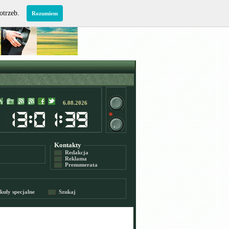
potrzeb.
Rozumiem
6.08.2026
Kontakty
Redakcja
Reklama
Prenumerata
kuły specjalne
Szukaj