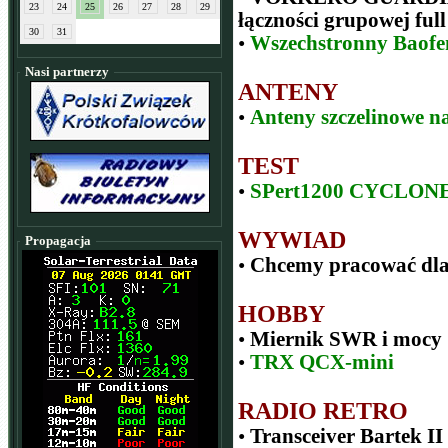
23
24
25
26
27
28
29
łączności grupowej ful
30
31
•
Wszechstronny Baof
Nasi partnerzy
ANTENY
•
Anteny szczelinowe na
TEST
•
SPert1200 CYCLON
WYWIAD
Propagacja
•
Chcemy pracować dl
HOBBY
•
Miernik SWR i mocy
•
TRX QCX-mini
RADIO RETRO
•
Transceiver Bartek II