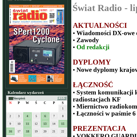
Świat Radio - li
AKTUALNOŚCI
•
Wiadomości DX-owe 
•
Zawody
•
Od redakcji
DYPLOMY
•
Nowe dyplomy krajo
ŁĄCZNOŚĆ
•
System komunikacji k
Kalendarz wydarzeń
radiostacjach KF
Sierpień
N
P
W
Ś
C
P
S
•
Miernictwo radiokom
1
•
Łączności w paśmie 6
2
3
4
5
6
7
8
9
10
11
12
13
14
15
PREZENTACJA
16
17
18
19
20
21
22
•
VOKKERO GUARDIAN