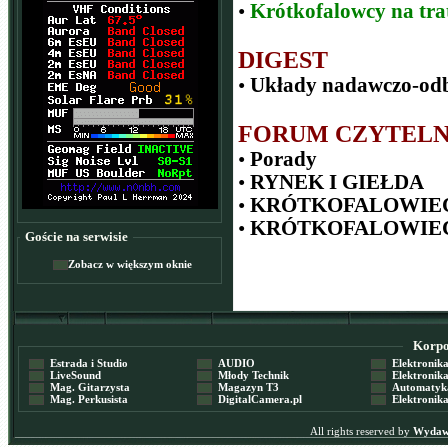
•
Krótkofalowcy na tra
DIGEST
•
Układy nadawczo-odb
FORUM CZYTEL
•
Porady
•
RYNEK I GIEŁDA
•
KRÓTKOFALOWIEC P
•
KRÓTKOFALOWIEC
Goście na serwisie
Zobacz w większym oknie
Korpor
Estrada i Studio
AUDIO
Elektronika 
LiveSound
Młody Technik
Elektronika 
Mag. Gitarzysta
Magazyn T3
Automatyka
Mag. Perkusista
DigitalCamera.pl
Elektronika
All rights reserved by
Wydawn