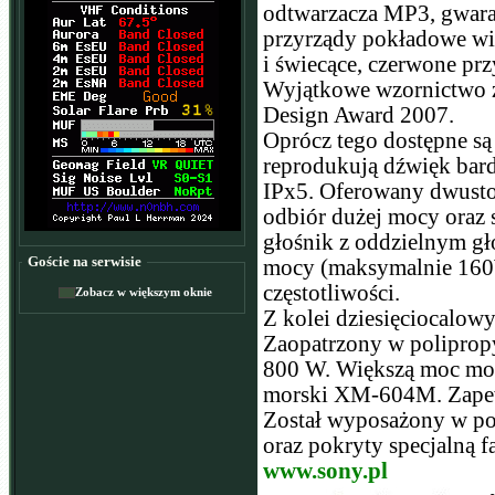
odtwarzacza MP3, gwara
przyrządy pokładowe wię
i świecące, czerwone prz
Wyjątkowe wzornictwo 
Design Award 2007.
Oprócz tego dostępne są
reprodukują dźwięk bardz
IPx5. Oferowany dwusto
odbiór dużej mocy oraz
głośnik z oddzielnym g
Goście na serwisie
mocy (maksymalnie 160W
częstotliwości.
Zobacz w większym oknie
Z kolei dziesięciocalo
Zaopatrzony w polipropy
800 W. Większą moc moż
morski XM-604M. Zapew
Został wyposażony w po
oraz pokryty specjalną f
www.sony.pl