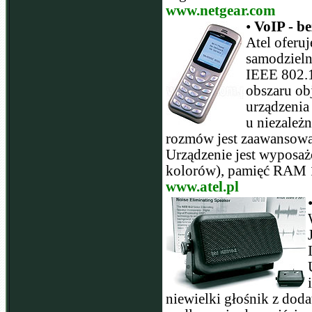
www.netgear.com
•
VoIP - b
Atel oferu
samodzieln
IEEE 802.
obszaru ob
urządzenia
u niezależ
rozmów jest zaawansowa
Urządzenie jest wyposa
kolorów), pamięć RA
www.atel.pl
niewielki głośnik z dod