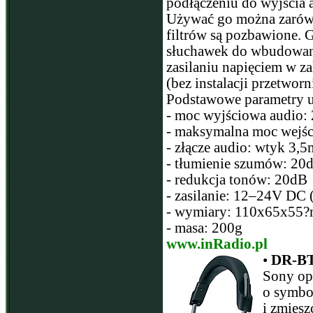
podłączeniu do wyjścia a
Używać go można zarówno 
filtrów są pozbawione. 
słuchawek do wbudowane
zasilaniu napięciem w 
(bez instalacji przetworn
Podstawowe parametry u
- moc wyjściowa audio:
- maksymalna moc wejś
- złącze audio: wtyk 3,
- tłumienie szumów: 20
- redukcja tonów: 20dB
- zasilanie: 12–24V DC
- wymiary: 110x65x55
- masa: 200g
www.inRadio.pl
•
DR-BT5
Sony op
o symbo
i zmiesz