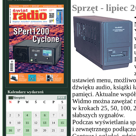
Sprzęt - lipiec 
ustawień menu, możliwoś
dźwięku audio, książki ł
Kalendarz wydarzeń
pamięci. Aktualne współ
Sierpień
Widmo można zawężać na 
N
P
W
Ś
C
P
S
w krokach 25, 50, 100, 
1
słabszych sygnałów.
2
3
4
5
6
7
8
Podczas wyświetlania s
9
10
11
12
13
14
15
i zewnętrznego podłącz
16
17
18
19
20
21
22