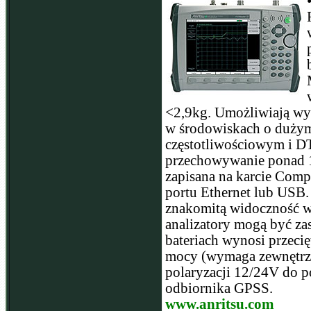
<2,9kg. Umożliwiają wy
w środowiskach o dużym 
częstotliwościowym i D
przechowywanie ponad 10
zapisana na karcie Comp
portu Ethernet lub USB.
znakomitą widoczność w
analizatory mogą być zas
bateriach wynosi przeci
mocy (wymaga zewnętrzn
polaryzacji 12/24V do 
odbiornika GPSS.
www.anritsu.com