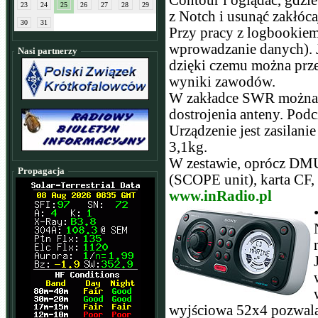
Contour i oglądać, gdzie
23
24
25
26
27
28
29
z Notch i usunąć zakłóca
30
31
Przy pracy z logbookiem
wprowadzanie danych). Je
Nasi partnerzy
dzięki czemu można prze
wyniki zawodów.
W zakładce SWR można 
dostrojenia anteny. Pod
Urządzenie jest zasila
3,1kg.
W zestawie, oprócz DMU-
Propagacja
(SCOPE unit), karta CF,
www.inRadio.pl
wyjściowa 52x4 pozwala