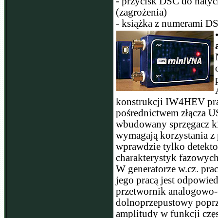
- przycisk DSC do naty
(zagrożenia)
- książka z numerami D
konstrukcji IW4HEV pra
pośrednictwem złącza USB
wbudowany sprzęgacz ki
wymagają korzystania 
wprawdzie tylko detekto
charakterystyk fazowyc
W generatorze w.cz. pra
jego pracą jest odpowi
przetwornik analogowo-c
dolnoprzepustowy poprze
amplitudy w funkcji czę