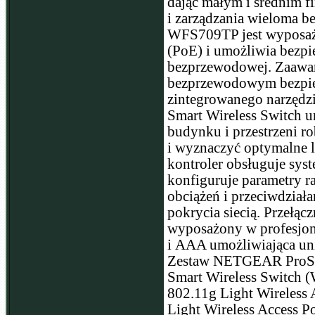
dając małym i średnim 
i zarządzania wieloma 
WFS709TP jest wyposażo
(PoE) i umożliwia bezpi
bezprzewodowej. Zaawan
bezprzewodowym bezpiec
zintegrowanego narzędzi
Smart Wireless Switch 
budynku i przestrzeni r
i wyznaczyć optymalne 
kontroler obsługuje sys
konfiguruje parametry r
obciążeń i przeciwdział
pokrycia siecią. Przełą
wyposażony w profesjon
i AAA umożliwiająca un
Zestaw NETGEAR ProSafe 
Smart Wireless Switch
802.11g Light Wireles
Light Wireless Access 