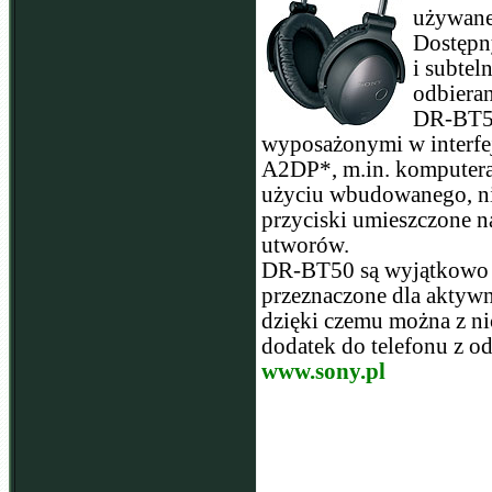
używane
Dostępn
i subtel
odbieran
DR-BT50
wyposażonymi w interfej
A2DP*, m.in. komputera
użyciu wbudowanego, nie
przyciski umieszczone n
utworów.
DR-BT50 są wyjątkowo w
przeznaczone dla aktywn
dzięki czemu można z nic
dodatek do telefonu z o
www.sony.pl