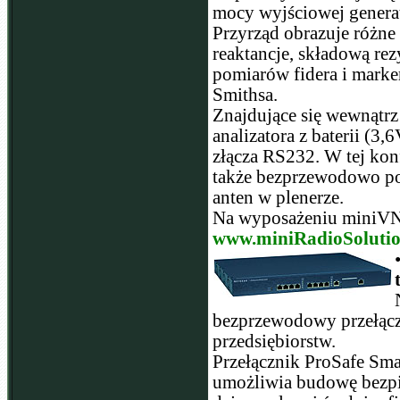
mocy wyjściowej genera
Przyrząd obrazuje różne 
reaktancje, składową rez
pomiarów fidera i marke
Smithsa.
Znajdujące się wewnątrz
analizatora z baterii (
złącza RS232. W tej kon
także bezprzewodowo po
anten w plenerze.
Na wyposażeniu miniVNA
www.miniRadioSoluti
bezprzewodowy przełącz
przedsiębiorstw.
Przełącznik ProSafe Sma
umożliwia budowę bezpi