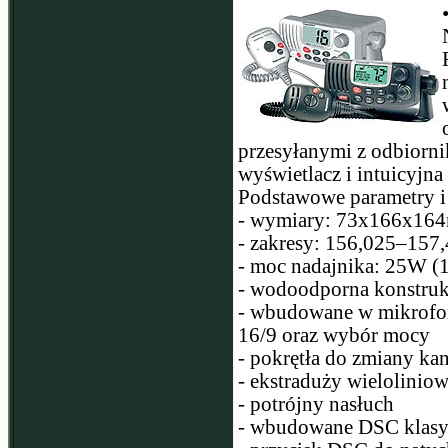
przesyłanymi z odbiorn
wyświetlacz i intuicyjna
Podstawowe parametry i 
- wymiary: 73x166x16
- zakresy: 156,025–1
- moc nadajnika: 25W 
- wodoodporna konstruk
- wbudowane w mikrofon
16/9 oraz wybór mocy
- pokrętła do zmiany ka
- ekstraduży wielolinio
- potrójny nasłuch
- wbudowane DSC klas