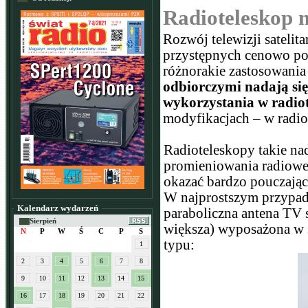
Radioteleskop 
Rozwój telewizji satel
przystępnych cenowo po
różnorakie zastosowania
odbiorczymi nadają się
wykorzystania w radio
modyfikacjach – w radio
Radioteleskopy takie nad
promieniowania radiowego
okazać bardzo pouczając
W najprostszym przypad
Kalendarz wydarzeń
paraboliczna antena TV s
Sierpień
większa) wyposażona w 
N
P
W
Ś
C
P
S
typu:
1
2
3
4
5
6
7
8
9
10
11
12
13
14
15
16
17
18
19
20
21
22