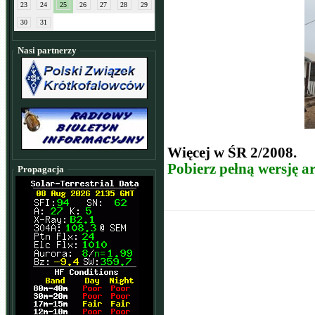
23
24
25
26
27
28
29
30
31
Nasi partnerzy
Więcej w ŚR 2/2008.
Pobierz pełną wersję a
Propagacja