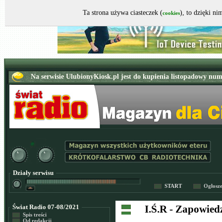
Ta strona używa ciasteczek (
), to dzięki n
cookies
Działy serwisu
START
Ogłosz
Świat Radio 07-08/2021
I.Ś.R - Zapowied
Spis treści
Od redakcji