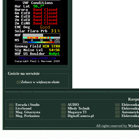
Goście na serwisie
Zobacz w większym oknie
Korpor
Estrada i Studio
AUDIO
Elektronika 
LiveSound
Młody Technik
Elektronika 
Mag. Gitarzysta
Magazyn T3
Automatyka
Mag. Perkusista
DigitalCamera.pl
Elektronika
All rights reserved by
Wydawn