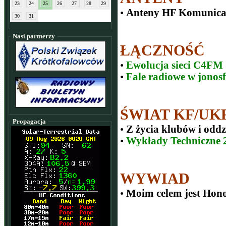
23
24
25
26
27
28
29
•
Anteny HF Komunic
30
31
Nasi partnerzy
ŁĄCZNOŚĆ
•
Ewolucja sieci C4FM
•
Fale radiowe w jonosf
ŚWIAT KF/UK
Propagacja
•
Z życia klubów i odd
•
Wykłady Techniczne 2
WYWIAD
•
Moim celem jest Hono