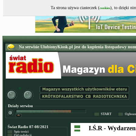
Ta strona używa ciasteczek (
), to dzięki n
cookies
Działy serwisu
START
Ogłosz
Świat Radio 07-08/2021
I.Ś.R - Wydarze
Spis treści
Od redakcji