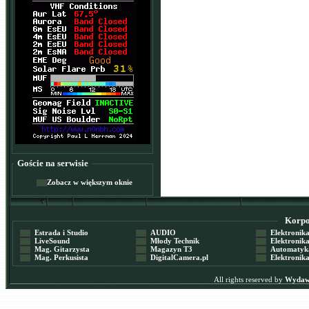
Goście na serwisie
Zobacz w większym oknie
Korpor
Estrada i Studio
AUDIO
Elektronika 
LiveSound
Młody Technik
Elektronika 
Mag. Gitarzysta
Magazyn T3
Automatyka
Mag. Perkusista
DigitalCamera.pl
Elektronika
All rights reserved by
Wydawn