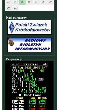
23
24
25
26
27
28
29
30
31
Nasi partnerzy
Propagacja