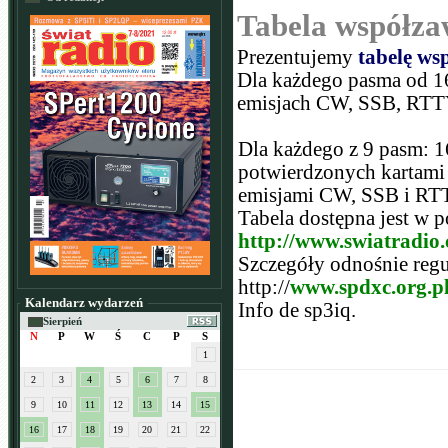
Tabela współz
Prezentujemy
tabelę w
Dla każdego pasma od 
emisjach CW, SSB, RTT
Dla każdego z 9 pasm: 160
potwierdzonych kartam
emisjami CW, SSB i RT
Tabela dostępna jest w 
http://www.swiatradio.
Szczegóły odnośnie regu
http://
www.spdxc.org.p
Kalendarz wydarzeń
Info de sp3iq.
Sierpień
N
P
W
Ś
C
P
S
1
2
3
4
5
6
7
8
9
10
11
12
13
14
15
16
17
18
19
20
21
22