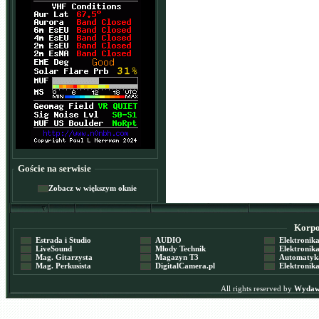
Goście na serwisie
Zobacz w większym oknie
Korpor
Estrada i Studio
AUDIO
Elektronika 
LiveSound
Młody Technik
Elektronika 
Mag. Gitarzysta
Magazyn T3
Automatyka
Mag. Perkusista
DigitalCamera.pl
Elektronika
All rights reserved by
Wydawn