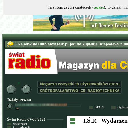
Ta strona używa ciasteczek (
), to dzięki n
cookies
Działy serwisu
START
Ogłosz
Świat Radio 07-08/2021
I.Ś.R - Wydarze
Spis treści
Od redakcji