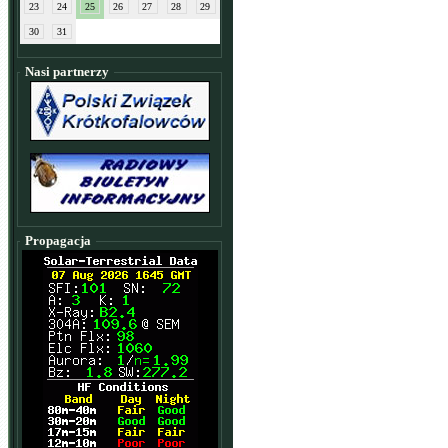
23
24
25
26
27
28
29
30
31
Nasi partnerzy
Propagacja