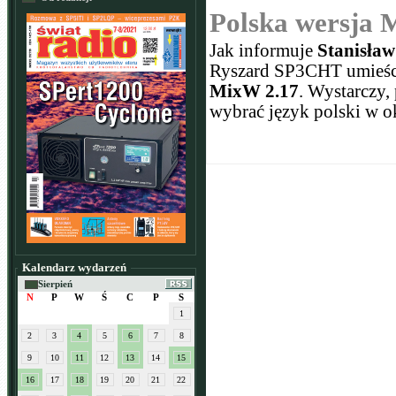
Polska wersja
Jak informuje
Stanisła
Ryszard SP3CHT umieśc
MixW 2.17
. Wystarczy,
wybrać język polski w o
Kalendarz wydarzeń
Sierpień
N
P
W
Ś
C
P
S
1
2
3
4
5
6
7
8
9
10
11
12
13
14
15
16
17
18
19
20
21
22