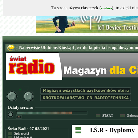
Ta strona używa ciasteczek (
), to dzięki n
cookies
Działy serwisu
START
Ogłosz
Świat Radio 07-08/2021
I.Ś.R - Dyplomy
Spis treści
Od redakcji