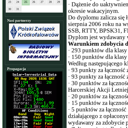
23
24
25
26
27
28
29
· Dążenie do uaktywnien
30
31
okresie wakacyjnym.
Do dyplomu zalicza się 
Nasi partnerzy
sierpnia 2006 roku na 
SSB, RTTY, BPSK31, F
Dyplom jest wydawany w
Warunkiem zdobycia d
· 293 punktów dla klasy
· 150 punktów dla klasy
Według następującego k
Propagacja
· 93 punkty za łączność
· 93 punkty za łączność 
· 30 punktów za łączność
Harcerskiej Akcji Letni
· 20 punktów za łączność
· 15 punktów za łączność
· 5 punktów za łączność 
działającego z opłacony
wydawany za zdobycie p