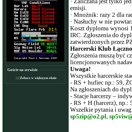
· Zaliczana jest tylko j
emisji.
· Mnożnik: razy 2 dla ra
· Nasłuchy w nie powtarz
Koszt dyplomu wynosi 10
IRC. Zgłoszenia do dypl
zatwierdzonych przez PZ
Harcerski Klub Łączno
Zgłoszenia muszą być cz
licencjonowanych nada
Uwaga!
Goście na serwisie
Wszystkie harcerskie st
Zobacz w większym oknie
- RS + hufiec np.: 59,
Na zgłoszeniach do dyp
- Stacje harcerzy – indy
- RS + H (harcerz), np.: 
Wszelkie pytania i uwag
sp5zip@o2.pl
,
sp5viw