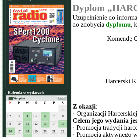
Dyplom „HAR
Uzupełnienie do informac
do zdobycia
dyplomu
, 
Komendę Ch
Harcerski 
Kalendarz wydarzeń
Sierpień
N
P
W
Ś
C
P
S
Z okazji
:
1
· Organizacji Harcerskie
2
3
4
5
6
7
8
Celem jego wydania jes
9
10
11
12
13
14
15
· Promocja tradycji harc
16
17
18
19
20
21
22
· Promocja aktywnego w